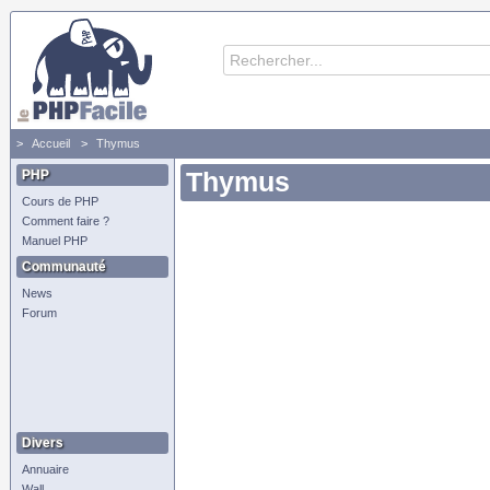
Accueil
Thymus
PHP
Thymus
Cours de PHP
Comment faire ?
Manuel PHP
Communauté
News
Forum
Divers
Annuaire
Wall