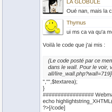
LA GLOBULE
Oué nan, mais la c
Thymus
ui ms ca va qu'a mo
Voilà le code que j'ai mis :
(Le code posté par ce memb
dans le wall. Pour le voir,
all/lire_wall.php?wall=719]c
","",$textarea);
}
################# Webmas
echo highlightstring_XHTML(
?>[/code]