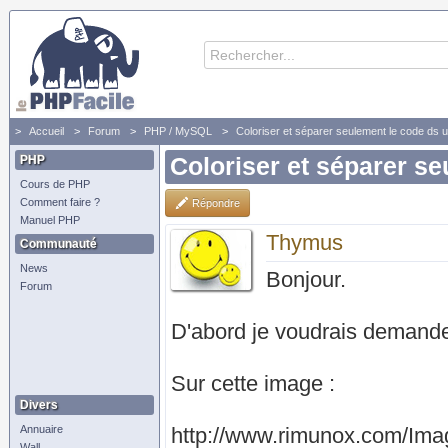
Accueil
Forum
PHP / MySQL
Coloriser et séparer seulement le code ds u
PHP
Coloriser et séparer se
Cours de PHP
Comment faire ?
Répondre
Manuel PHP
Thymus
Communauté
News
Bonjour.
Forum
D'abord je voudrais demande
Sur cette image :
Divers
Annuaire
http://www.rimunox.com/Ima
Wall