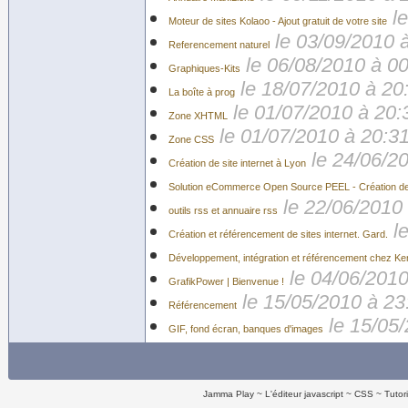
l
Moteur de sites Kolaoo - Ajout gratuit de votre site
le 03/09/2010 
Referencement naturel
le 06/08/2010 à 0
Graphiques-Kits
le 18/07/2010 à 20
La boîte à prog
le 01/07/2010 à 20:
Zone XHTML
le 01/07/2010 à 20:3
Zone CSS
le 24/06/2
Création de site internet à Lyon
Solution eCommerce Open Source PEEL - Création de 
le 22/06/2010
outils rss et annuaire rss
l
Création et référencement de sites internet. Gard.
Développement, intégration et référencement chez Ke
le 04/06/2010
GrafikPower | Bienvenue !
le 15/05/2010 à 23
Référencement
le 15/05
GIF, fond écran, banques d'images
Jamma Play
L'éditeur javascript
CSS
Tutor