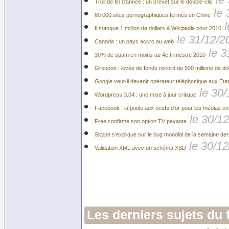
Troll de fin d'année : un brevet sur le double-clic
le 
60 000 sites pornographiques fermés en Chine
Il manque 1 million de dollars à Wikipedia pour 2010
le 31/12/2
Canada : un pays accro au web
le 3
30% de spam en moins au 4e trimestre 2010
Groupon : levée de fonds record de 500 millions de dol
Google veut-il devenir opérateur téléphonique aux Eta
le 30
Wordpress 3.04 : une mise à jour critique
Facebook : la poule aux oeufs d'or pour les médias en 
le 30/1
Free confirme son option TV payante
Skype s'explique sur le bug mondial de la semaine der
le 30/1
Validation XML avec un schéma XSD
Les derniers sujets du