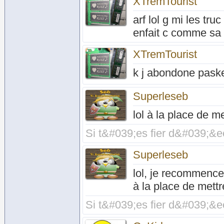
XTremTourist
arf lol g mi les truc
enfait c comme sa b
XTremTourist
k j abondone paske 
Superleseb
lol à la place de m
Si t&#039;es fier d&#039;&ec
Superleseb
lol, je recommence
à la place de mettr
Si t&#039;es fier d&#039;&ec