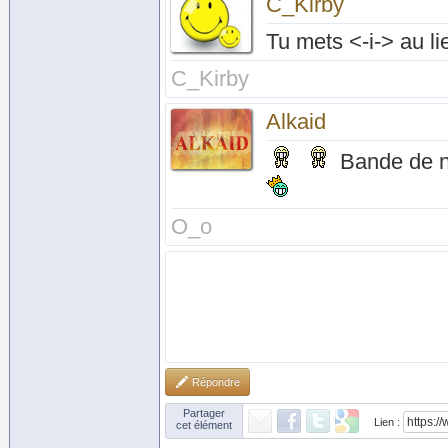
C_Kirby
Tu mets <-i-> au li
C_Kirby
Alkaid
Bande de n
O_o
Répondre
Partager
Lien :
cet élément