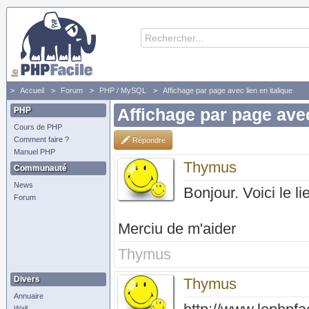
Accueil
Forum
PHP / MySQL
Affichage par page avec lien en italique
PHP
Affichage par page avec
Cours de PHP
Comment faire ?
Répondre
Manuel PHP
Thymus
Communauté
News
Bonjour. Voici le l
Forum
Merciu de m'aider
Thymus
Divers
Thymus
Annuaire
Wall