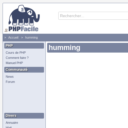
Accueil
humming
PHP
humming
Cours de PHP
Comment faire ?
Manuel PHP
Communauté
News
Forum
Divers
Annuaire
Wall