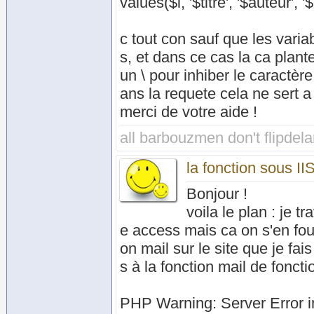
values($i, '$titre', '$auteur', 
c tout con sauf que les vari
s, et dans ce cas la ca plante
un \ pour inhiber le caractèr
ans la requete cela ne sert a 
merci de votre aide !
all barbouzmen don't flipdel
la fonction sous II
Bonjour !
voila le plan : je 
e access mais ca on s'en fout .
on mail sur le site que je f
s à la fonction mail de fonctio
PHP Warning: Server Error in