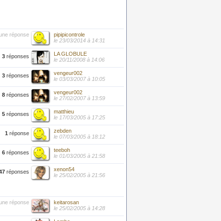
une réponse
pipipicontrole
le 23/03/2014 à 14:31
LA GLOBULE
3
réponses
le 20/11/2008 à 14:06
vengeur002
3
réponses
le 03/03/2007 à 10:05
vengeur002
8
réponses
le 27/02/2007 à 13:59
matthieu
5
réponses
le 17/03/2005 à 17:25
zebden
1
réponse
le 07/03/2005 à 18:12
teeboh
6
réponses
le 01/03/2005 à 21:58
xenon54
47
réponses
le 25/02/2005 à 21:56
une réponse
keitarosan
le 25/02/2005 à 14:28