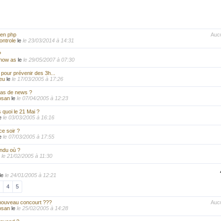
 en php
Auc
controle
le
le 23/03/2014 à 14:31
?
know as
le
le 29/05/2007 à 07:30
 pour prévenir des 3h...
eu
le
le 17/03/2005 à 17:26
pas de news ?
osan
le
le 07/04/2005 à 12:23
s quoi le 21 Mai ?
e
le 03/03/2005 à 16:16
e soir ?
e
le 07/03/2005 à 17:55
ndu où ?
e
le 21/02/2005 à 11:30
le
le 24/01/2005 à 12:21
4
5
 nouveau concourt ???
Auc
osan
le
le 25/02/2005 à 14:28