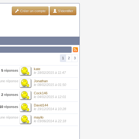
Créer un compte
S'identifier
1
2
3
kate
5
réponses
le 18/02/2015 à 11:47
une réponse
Jonathan
le 08/02/2015 à 01:50
Cock146
2
réponses
le 04/02/2015 à 12:01
David144
10
réponses
le 19/12/2014 à 10:28
une réponse
mayilo
le 03/06/2014 à 22:18