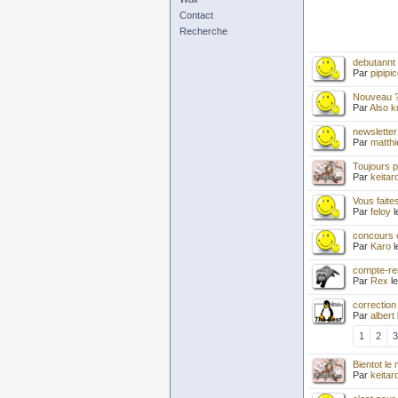
Contact
Recherche
debutannt
Par
pipipi
Nouveau 
Par
Also 
newsletter
Par
matthi
Toujours 
Par
keitar
Vous faite
Par
feloy
l
concours c
Par
Karo
l
compte-re
Par
Rex
l
correction
Par
albert
1
2
3
Bientot le
Par
keitar