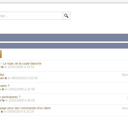
 Le topic de la copie blanche
h
le
le 10/01/2005 à 23:52
php
Auc
han
le
le 08/02/2015 à 01:50
aine ?
u
le
le 10/01/2005 à 21:56
participants ?
ed
le
le 11/01/2005 à 00:05
 page pour des commande d'un client
Auc
le
le 03/06/2014 à 22:18