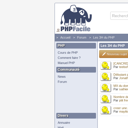
Accueil
Forum
Les 3H du PHP
PHP
Les 3H du PHP
Cours de PHP
Nouveau sujet
Comment faire ?
Manuel PHP
[CANCRE] -
Par
teebo
Communauté
Débutant 
News
Par
Jonat
Forum
MX du dom
Par
sathie
Nombre de 
Par
ptit fr
creer une
Par
mayilo
Divers
Annuaire
Wall