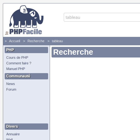
Accueil
Recherche
tableau
PHP
Recherche
Cours de PHP
Comment faire ?
Manuel PHP
Communauté
News
Forum
Divers
Annuaire
Wall