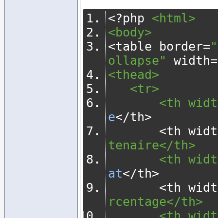
<?
php 
<html>
<body>
<
table border
=
"
ollapse"
 width
=
<thead>
   <tr>
       <th 
e
</
th
>
<
th widt
tenaire</th>
       <th 
at
</
th
>
<
th widt
rcentage</th>
       <th 