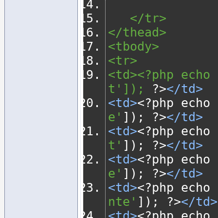
   </tr>
</thead>
<tbody> 
<tr>
<td><?php echo 
t']); 
?>
</td>
<td>
<?
php echo 
e'
]);
?>
</td>
<td>
<?
php echo 
t'
]);
?>
</td>
<td>
<?
php echo 
e'
]);
?>
</td>
<td>
<?
php echo 
nte'
]);
?>
</td>
<td>
<?
php echo 