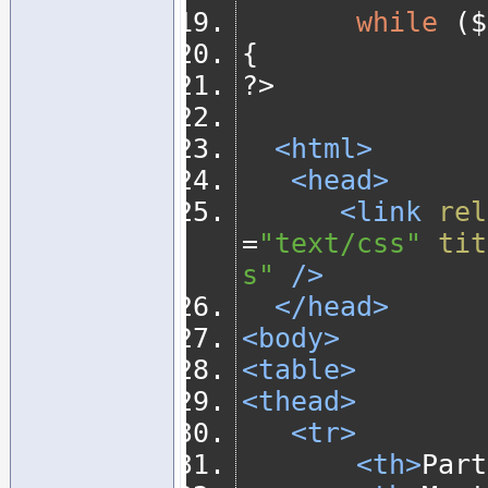
while
(
$
{
?>
<html>
<head>
<link
rel
=
"text/css"
tit
s"
/>
</head>
<body>
<table>
<thead>
<tr>
<th>
Part