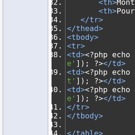
<th>
Mont
<th>
Pour
</tr>
</thead>
<tbody>
<tr>
<td>
<?
php echo 
e'
]);
?>
</td>
<td>
<?
php echo 
t'
]);
?>
</td>
<td>
<?
php echo 
e'
]);
?>
</td>
</tr>
</tbody>
</table>