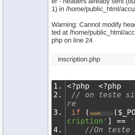
er - headers already sent (ou
1) in /home/public_html/accue
Warning: Cannot modify heade
ted at /home/public_html/acc
php on line 24
inscription.php
<?
php  
<?
php
// on teste si
re  
if
(
(
$_P
isset
cription'
]
==
'
//On teste 