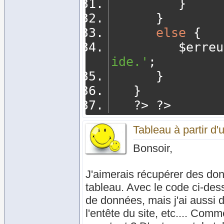
}
}
else
{
         $er
ide.'
;
}
}
?>
?>
Tableau à partir d
Bonsoir,
J'aimerais récupérer des do
tableau. Avec le code ci-dess
de données, mais j'ai aussi
l'entête du site, etc.... Co