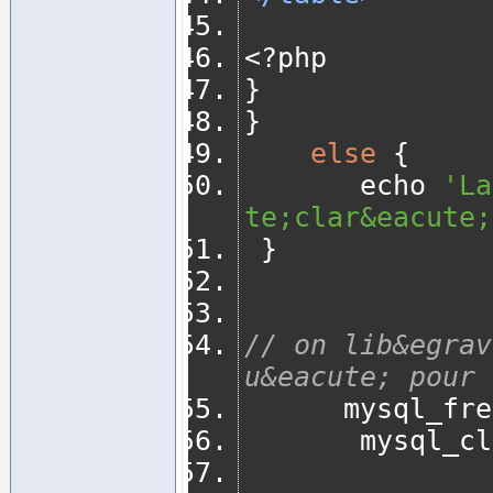
<?
php
}
}
else
{
       echo 
'La
te;clar&eacute;
}
// on lib&egrav
u&eacute; pour 
      mysql_
       mysql