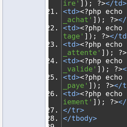
ire'
]);
?>
</td>
<td>
<?
php echo 
_achat'
]);
?>
</
<td>
<?
php echo 
tage'
]);
?>
</td
<td>
<?
php echo 
_attente'
]);
?>
<td>
<?
php echo 
_valide'
]);
?>
<
<td>
<?
php echo 
_paye'
]);
?>
</t
<td>
<?
php echo 
iement'
]);
?>
</
</tr>
</tbody>