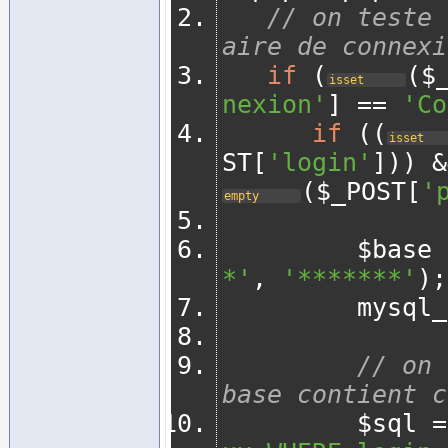
// on teste 
aire de connexi
if
(
(
$
isset
nexion'
]
==
'Co
if
((
isset
ST
[
'login'
]))
&
(
$_POST
[
'
empty
         $base 
*'
,
'*******'
);
         
// on 
base contient c
         $sql 
=