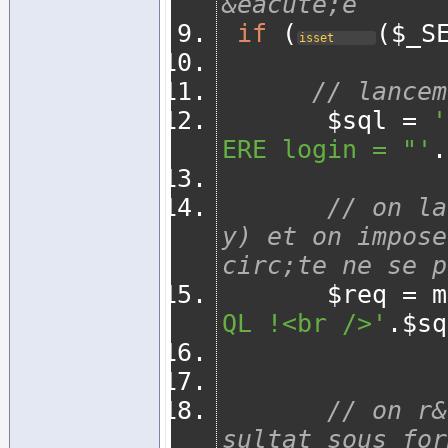
&eacute;e  
if
(
(
$_S
isset
// lancem
       $sql 
=
'
ERE login = "'
.
// on la
y) et on impose
circ;te ne se p
       $req 
=
 m
QL !<br />'
.
$sq
// on r&
sultat sous for