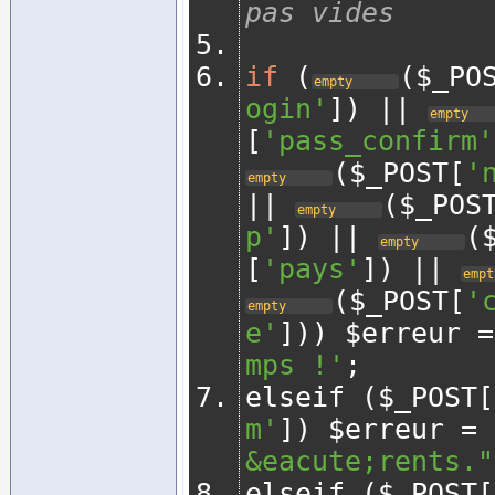
pas vides 
if
(
(
$_PO
empty
ogin'
])
||
empty
[
'pass_confirm'
(
$_POST
[
'
empty
||
(
$_POS
empty
p'
])
||
(
empty
[
'pays'
])
||
empt
(
$_POST
[
'
empty
e'
]))
 $erreur 
=
mps !'
;
elseif 
(
$_POST
[
m'
])
 $erreur 
=
&eacute;rents."
elseif 
(
$_POST
[