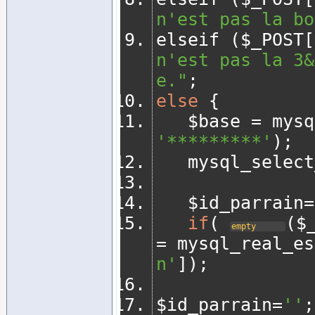
n'est pas la bo
elseif 
(
$_POST
[
n'est pas la 3&
e."
;
else
{
   $base 
=
 mysq
'*********'
);
   mysql_selec
   $id_parrain
=
if
(
(
$
empty
=
 mysql_real_es
n'
]);
$id_parrain
=
''
;