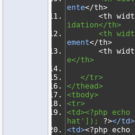
ente
</
th
>
<
th widt
idation</th>
       <th 
ement
</
th
>
<
th widt
e</th>
   </tr>
</thead>
<tbody> 
<tr>
<td><?php echo 
hat']); 
?>
</td>
<td>
<?
php echo 