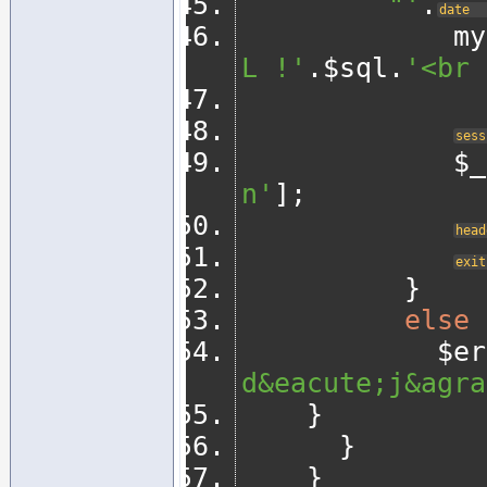
         "'
.
date
    
L !'
.
$sql
.
'<br 
sess
     
n'
];
head
exit
}
else
       
d&eacute;j&agra
}
}
}