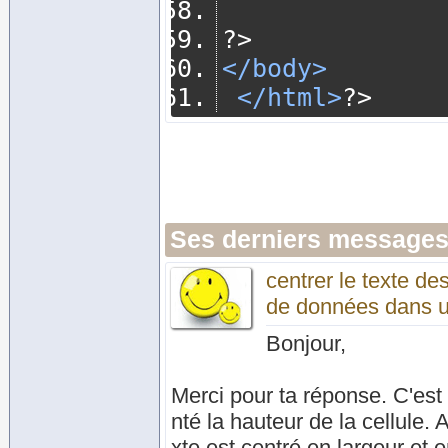
?>
</body>
</html>
?>
Ses derniers messages
centrer le texte de
de données dans u
Bonjour,
Merci pour ta réponse. C'est
nté la hauteur de la cellule. A
xte est centré en largeur et 