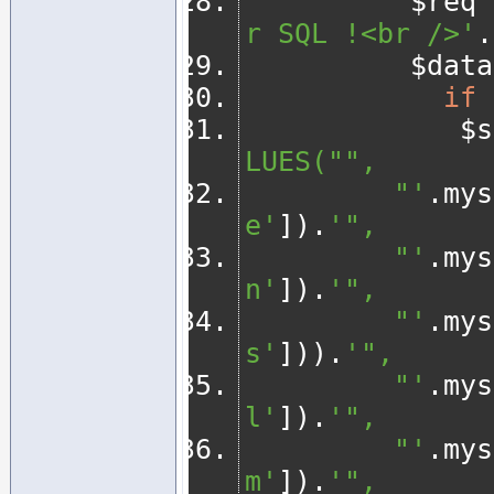
          $req 
r SQL !<br />'
.
          $da
if
       
LUES("",
         "'
.
mys
e'
]).
'",
         "'
.
mys
n'
]).
'",
         "'
.
mys
s'
])).
'",
         "'
.
mys
l'
]).
'", 
         "'
.
mys
m'
]).
'", 