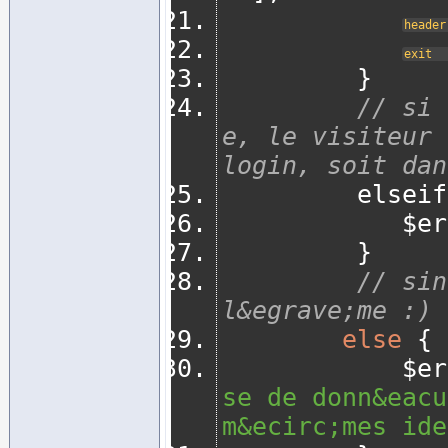
header
exit
}
// si 
e, le visiteur 
login, soit dan
         else
       
}
// sin
l&egrave;me :) 
else
{
       
se de donn&eacu
m&ecirc;mes ide