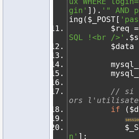
ux WHERE login=
gin'
]).
'" AND p
ing
(
$_POST
[
'pas
         $req 
=
SQL !<br />'
.
$s
         $data 
         
         my
// si 
ors l'utilisate
if
(
$d
sessio
       
n'
];