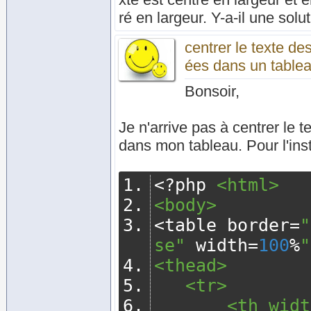
ré en largeur. Y-a-il une solu
centrer le texte de
ées dans un table
Bonsoir,
Je n'arrive pas à centrer le 
dans mon tableau. Pour l'inst
<?
php 
<html>
<body>
<
table border
=
"
se"
 width
=
100
%
"
<thead>
   <tr>
       <th 