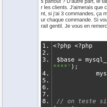
s partout ? D'autre part, le 
r les clients. J'aimerais que 
nt, si j'ai 3 commandes, ça m
ur chaque commande. Si vous
rait gentil. Je vous en remer
<?
php 
<?
php
 $base 
=
 mysql_
****'
);
     
// on teste si