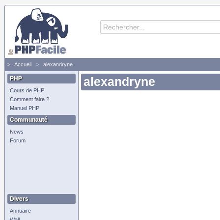
Accueil
alexandryne
PHP
alexandryne
Cours de PHP
Comment faire ?
Manuel PHP
Communauté
News
Forum
Divers
Annuaire
Wall