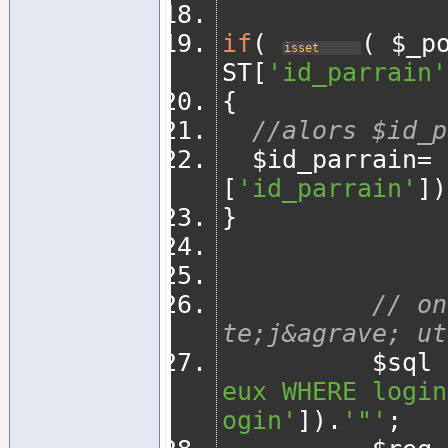
if
(
(
 $_p
isset
ST
[
'id_parrain'
{
//alors $id_p
	$id_parrain
=
 
[
'id_parrain'
])
}
// on
te;j&agrave; ut
          $sql 
eux WHERE login
ogin'
]).
'"'
;