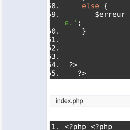
else
{
       $erreur 
e.'
;
}
?>
?>
index.php
<?
php 
<?
php