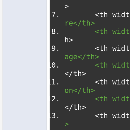
>
<
th widt
re</th>
       <th 
h
>
<
th widt
age</th>
       <th 
</
th
>
<
th widt
on</th>
       <th 
</
th
>
<
th widt
>