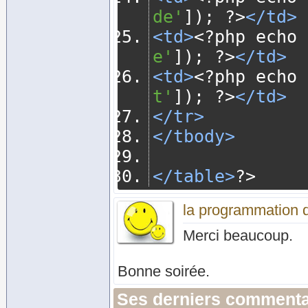
de'
]);
?>
</td>
<td>
<?
php echo 
e'
]);
?>
</td>
<td>
<?
php echo 
t'
]);
?>
</td>
</tr>
</tbody>
</table>
?>
la programmation 
Merci beaucoup.
Bonne soirée.
Ses derniers commenta