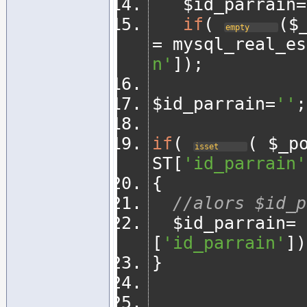
   $id_parrain
=
if
(
(
$
empty
=
 mysql_real_es
n'
]);
$id_parrain
=
''
;
if
(
(
 $_p
isset
ST
[
'id_parrain'
{
//alors $id_p
	$id_parrain
=
 
[
'id_parrain'
])
}