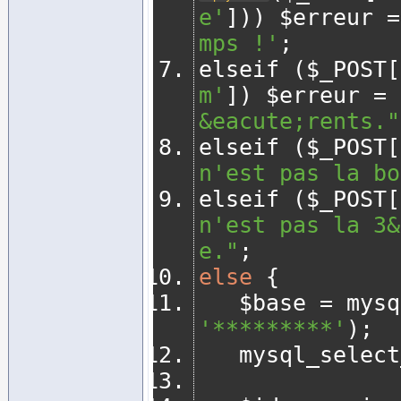
e'
]))
 $erreur 
=
mps !'
;
elseif 
(
$_POST
[
m'
])
 $erreur 
=
&eacute;rents."
elseif 
(
$_POST
[
n'est pas la bo
elseif 
(
$_POST
[
n'est pas la 3&
e."
;
else
{
   $base 
=
 mysq
'*********'
);
   mysql_selec