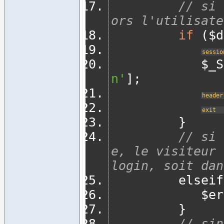
// si 
ors l'utilisate
if
(
$d
sessio
       
n'
];
header
exit
}
// si 
e, le visiteur 
login, soit dan
         else
       
}
// sin