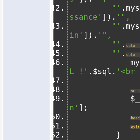
         "'
.
mys
ssance'
]).
'",
         "'
.
mys
in'
]).
'",
         "'
.
date
         "'
.
date
    
L !'
.
$sql
.
'<br 
sess
     
n'
];
head
exit
}