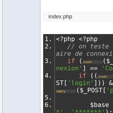
index.php
<?
php 
<?
php
// on teste 
aire de connexi
if
(
(
$
isset
nexion'
]
==
'Co
if
((
isset
ST
[
'login'
]))
&
(
$_POST
[
'
empty
         $base 
*'
,
'*******'
);