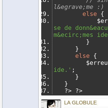
l&egrave;me :) 
else
{
       
se de donn&eacu
m&ecirc;mes ide
}
}
else
{
         $er
ide.'
;
}
}
?>
?>
LA GLOBULE