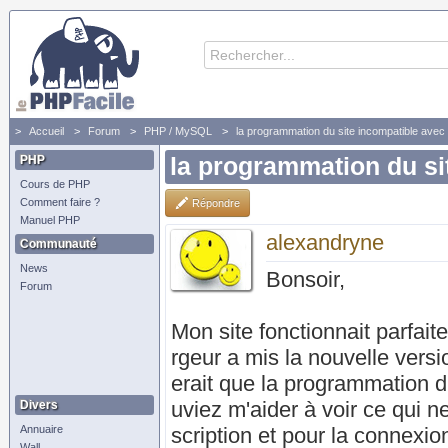
Accueil
Forum
PHP / MySQL
la programmation du site incompatible avec
PHP
la programmation du si
Cours de PHP
Comment faire ?
Répondre
Manuel PHP
alexandryne
Communauté
News
Bonsoir,
Forum
Mon site fonctionnait parfait
rgeur a mis la nouvelle versi
erait que la programmation d
uviez m'aider à voir ce qui n
Divers
Annuaire
scription et pour la connexion
Wall