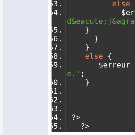
else
       
d&eacute;j&agra
}
}
}
else
{
       $erreur 
e.'
;
}
?>
?>