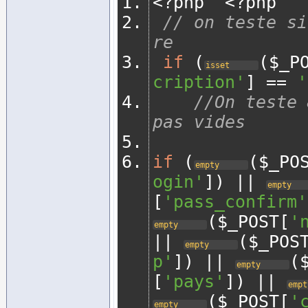
<?
php  
<?
php
// on teste si
re  
if
(
(
$_P
isset
cription'
]
==
'
//On teste 
pas vides 
if
(
(
$_PO
empty
ogin'
])
||
empty
[
'pass_confirm'
(
$_POST
[
'
empty
||
(
$_POS
empty
p'
])
||
(
empty
[
'pays'
])
||
empt
(
$_POST
[
'
empty