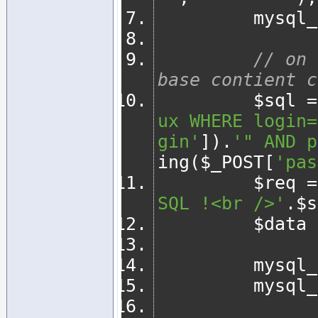
         
// on 
base contient c
         $sql 
=
ux WHERE login=
gin'
]).
'" AND p
ing
(
$_POST
[
'pas
         $req 
=
SQL !<br />'
.
$s
         $data 
         
         my