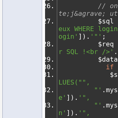
// on
te;j&agrave; ut
          $sql 
eux WHERE login
ogin'
]).
'"'
;
          $req 
r SQL !<br />'
.
          $da
if
       
LUES("",
         "'
.
mys
e'
]).
'",
         "'
.
mys
n'
]).
'",