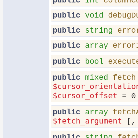
public
int
columnC
public
void
debugD
public
string
erro
public
array
error
public
bool
execut
public
mixed
fetch
$cursor_orientatio
$cursor_offset
= 0
public
array
fetch
$fetch_argument
[
public
string
fetc