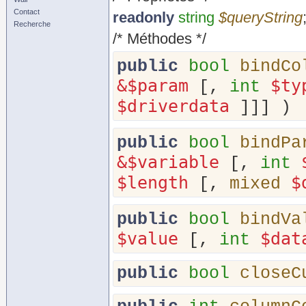
Contact
readonly
string
$queryString
Recherche
/* Méthodes */
public
bool
bindCo
&$param
$ty
[,
int
$driverdata
]]] )
public
bool
bindPa
&$variable
[,
int
$length
$
[,
mixed
public
bool
bindVa
$value
$dat
[,
int
public
bool
closeC