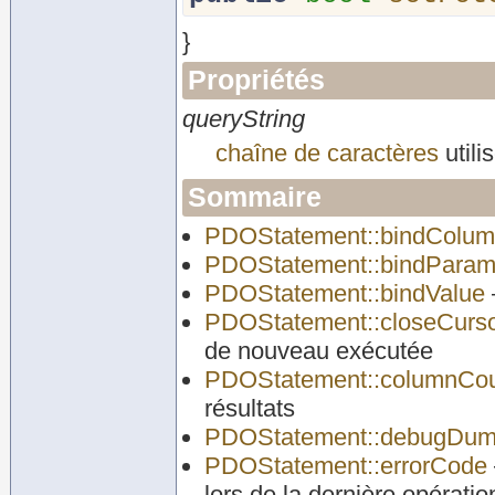
}
Propriétés
queryString
chaîne de caractères
utili
Sommaire
PDOStatement::bindColu
PDOStatement::bindPara
PDOStatement::bindValue
PDOStatement::closeCurs
de nouveau exécutée
PDOStatement::columnCo
résultats
PDOStatement::debugDu
PDOStatement::errorCode
lors de la dernière opératio