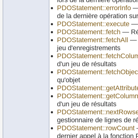
PDOStatement::errorInfo
— 
de la dernière opération sur
PDOStatement::execute
— 
PDOStatement::fetch
— Réc
PDOStatement::fetchAll
— R
jeu d'enregistrements
PDOStatement::fetchColu
d'un jeu de résultats
PDOStatement::fetchObjec
qu'objet
PDOStatement::getAttribut
PDOStatement::getColum
d'un jeu de résultats
PDOStatement::nextRowse
gestionnaire de lignes de ré
PDOStatement::rowCount
—
dernier appel à la fonctio