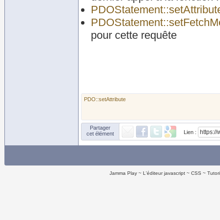
PDOStatement::setAttribut
PDOStatement::setFetchM
pour cette requête
PDO::setAttribute
Partager
Lien :
cet élément
Jamma Play
L'éditeur javascript
CSS
Tutor