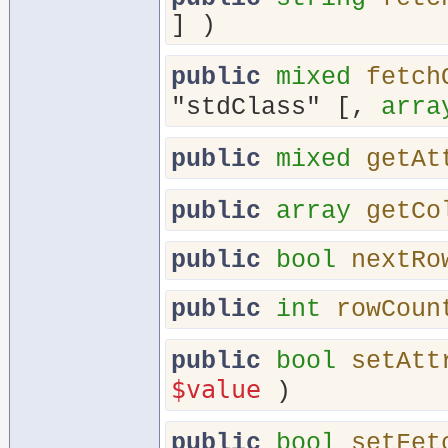
] )
public
mixed
fetch
"stdClass"
[,
arra
public
mixed
getAt
public
array
getCo
public
bool
nextRo
public
int
rowCoun
public
bool
setAtt
$value
)
public
bool
setFet