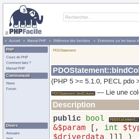
Accueil
Manuel PHP
Référence des fonctions
Extensions sur les bases 
Lie une colonne à une variable PHP
PHP
PDOStatement
Cours de PHP
Comment faire ?
PDOStatement::bindC
Manuel PHP
Communauté
(PHP 5 >= 5.1.0, PECL pdo >
News
Forum
—
Lie une co
PDOStatement::bindColumn
Description
public
bool
PDOStatement:
&$param
$ty
Divers
[,
int
Annuaire
$driverdata
]]] )
Wall