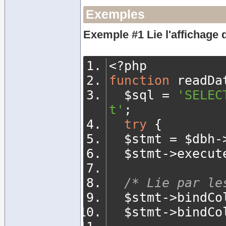
Exemples
Exemple #1 Lie l'affichage 
<?
php
function
 readDa
  $sql 
=
'SELEC
t'
;
try
{
	$stmt 
=
 $dbh
-
	$stmt
->
execut
/* Lie par le
	$stmt
->
bindCo
	$stmt
->
bindCo