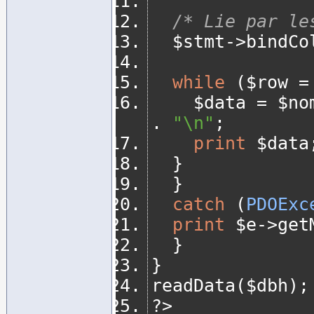
/* Lie par le
	$stmt
->
bindCo
while
(
$row 
=
	  $data 
=
 $no
.
"\n"
;
print
 $data
}
}
catch
(
PDOExc
print
 $e
->
get
}
}
readData
(
$dbh
);
?>