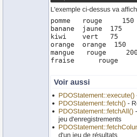
L'exemple ci-dessus va affich
pomme   rouge     150

banane  jaune  175

kiwi    vert   75

orange  orange  150

mangue   rouge     200
fraise      rouge     
Voir aussi
PDOStatement::execute()
PDOStatement::fetch()
- R
PDOStatement::fetchAll()
-
jeu d'enregistrements
PDOStatement::fetchColu
d'un jeu de résultats