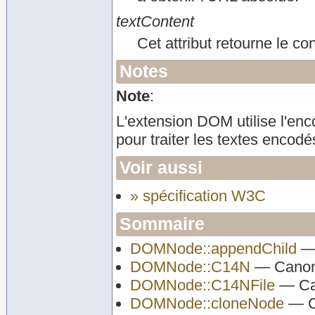
textContent
Cet attribut retourne le c
Notes
Note
:
L'extension DOM utilise l'en
pour traiter les textes enco
Voir aussi
» spécification W3C
Sommaire
DOMNode::appendChild
— 
DOMNode::C14N
— Canoni
DOMNode::C14NFile
— Can
DOMNode::cloneNode
— C