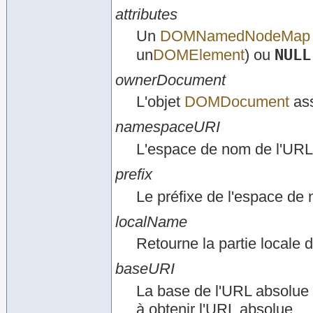
attributes
Un
DOMNamedNodeMap
NULL
un
DOMElement
) ou
ownerDocument
L'objet
DOMDocument
ass
namespaceURI
L'espace de nom de l'URL
prefix
Le préfixe de l'espace de
localName
Retourne la partie locale 
baseURI
La base de l'URL absolue
à obtenir l'URL absolue.