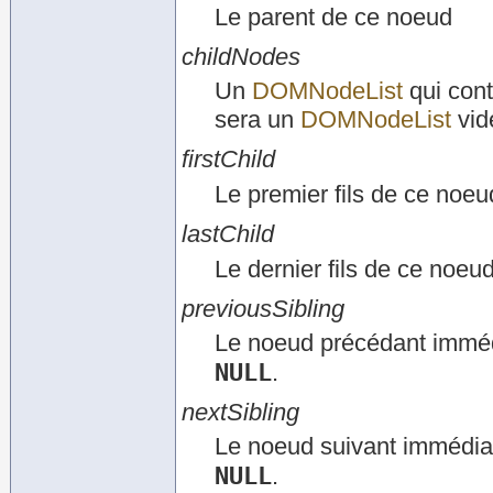
Le parent de ce noeud
childNodes
Un
DOMNodeList
qui conti
sera un
DOMNodeList
vid
firstChild
Le premier fils de ce noeu
lastChild
Le dernier fils de ce noeu
previousSibling
Le noeud précédant immédi
NULL
.
nextSibling
Le noeud suivant immédiat
NULL
.