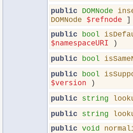
public
DOMNode
ins
$refnode
DOMNode
]
public
bool
isDefa
$namespaceURI
)
public
bool
isSame
public
bool
isSupp
$version
)
public
string
look
public
string
look
public
void
normal