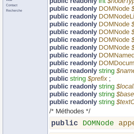
public
readonly
int
$nodeTy
Contact
public
readonly
DOMNode
Recherche
public
readonly
DOMNodeLi
public
readonly
DOMNode
$
public
readonly
DOMNode
public
readonly
DOMNode
public
readonly
DOMNode
public
readonly
DOMNamed
public
readonly
DOMDocum
public
readonly
string
$nam
public
string
$prefix
;
public
readonly
string
$loca
public
readonly
string
$bas
public
readonly
string
$text
/* Méthodes */
public
DOMNode
app