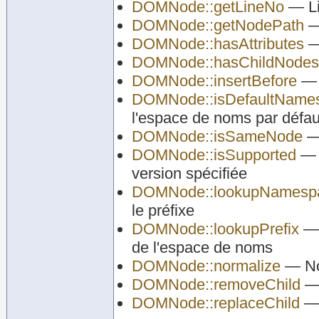
DOMNode::getLineNo
— Li
DOMNode::getNodePath
—
DOMNode::hasAttributes
— 
DOMNode::hasChildNodes
DOMNode::insertBefore
— A
DOMNode::isDefaultName
l'espace de noms par défau
DOMNode::isSameNode
— 
DOMNode::isSupported
— V
version spécifiée
DOMNode::lookupNamesp
le préfixe
DOMNode::lookupPrefix
— 
de l'espace de noms
DOMNode::normalize
— No
DOMNode::removeChild
— 
DOMNode::replaceChild
— 