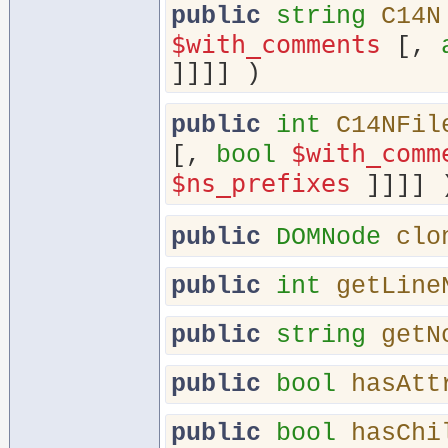
public
string
C14N
$with_comments
[,
]]]] )
public
int
C14NFil
$with_comm
[,
bool
$ns_prefixes
]]]] 
public
DOMNode
clo
public
int
getLine
public
string
getN
public
bool
hasAtt
public
bool
hasChi