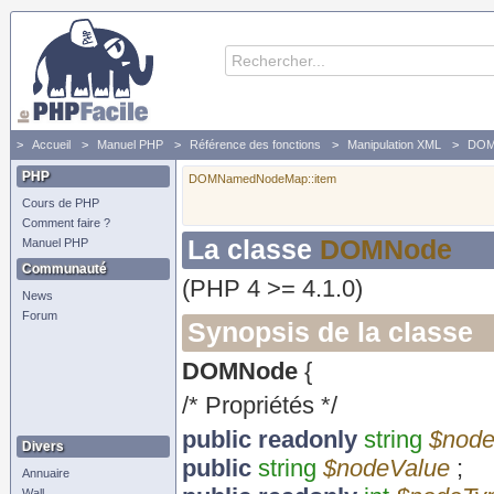
Accueil
Manuel PHP
Référence des fonctions
Manipulation XML
DO
PHP
DOMNamedNodeMap::item
Cours de PHP
Comment faire ?
La classe
DOMNode
Manuel PHP
Communauté
(PHP 4 >= 4.1.0)
News
Forum
Synopsis de la classe
DOMNode
{
/* Propriétés */
public
readonly
string
$nod
Divers
public
string
$nodeValue
;
Annuaire
Wall