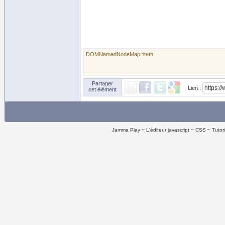
DOMNamedNodeMap::item
Partager
Lien :
cet élément
Jamma Play
L'éditeur javascript
CSS
Tutor