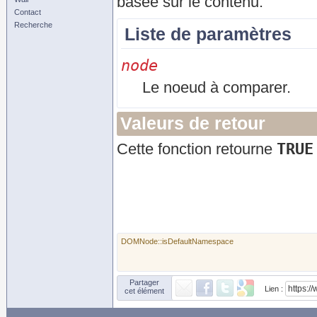
basée sur le contenu.
Contact
Recherche
Liste de paramètres
node
Le noeud à comparer.
Valeurs de retour
TRUE
Cette fonction retourne
DOMNode::isDefaultNamespace
Partager
Lien :
cet élément