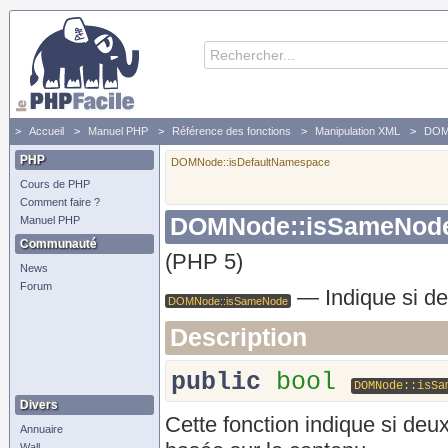
Accueil
Manuel PHP
Référence des fonctions
Manipulation XML
DO
PHP
DOMNode::isDefaultNamespace
Cours de PHP
Comment faire ?
DOMNode::isSameNod
Manuel PHP
Communauté
(PHP 5)
News
Forum
—
Indique si d
DOMNode::isSameNode
Description
public
bool
DOMNode::isSa
Divers
Cette fonction indique si de
Annuaire
Wall