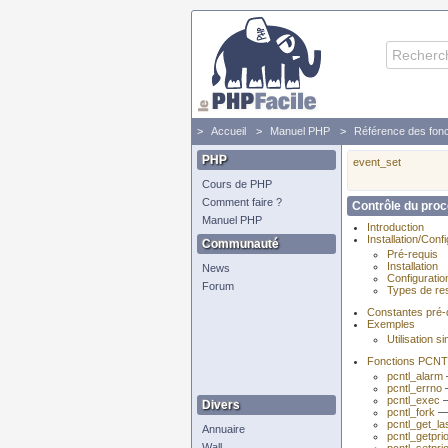
Accueil
Manuel PHP
Référence des fonc
PHP
event_set
Cours de PHP
Comment faire ?
Contrôle du pro
Manuel PHP
Introduction
Installation/Conf
Communauté
Pré-requis
Installation
News
Configuratio
Forum
Types de re
Constantes pré-d
Exemples
Utilisation s
Fonctions PCN
pcntl_alarm
—
pcntl_errno
—
pcntl_exec
—
Divers
pcntl_fork
— 
pcntl_get_la
Annuaire
pcntl_getprio
Wall