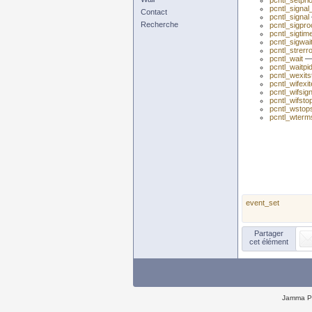
pcntl_setprio
pcntl_signal
Contact
pcntl_signal
Recherche
pcntl_sigpr
pcntl_sigtim
pcntl_sigwait
pcntl_strerr
pcntl_wait
— 
pcntl_waitpi
pcntl_wexits
pcntl_wifexi
pcntl_wifsig
pcntl_wifsto
pcntl_wstop
pcntl_wterm
event_set
Partager
cet élément
Jamma P