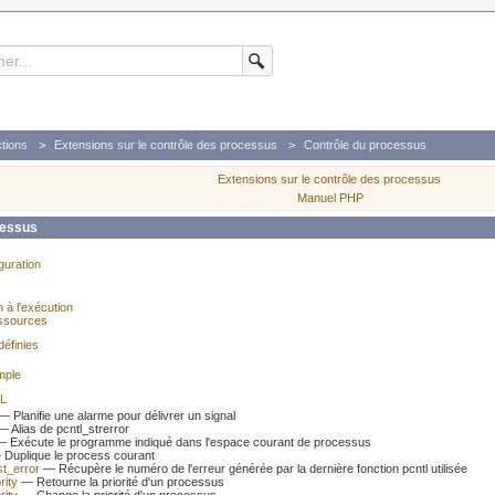
tions
Extensions sur le contrôle des processus
Contrôle du processus
Extensions sur le contrôle des processus
Manuel PHP
cessus
iguration
n à l'exécution
ssources
éfinies
imple
TL
 Planifie une alarme pour délivrer un signal
 Alias de pcntl_strerror
 Exécute le programme indiqué dans l'espace courant de processus
Duplique le process courant
st_error
— Récupère le numéro de l'erreur générée par la dernière fonction pcntl utilisée
rity
— Retourne la priorité d'un processus