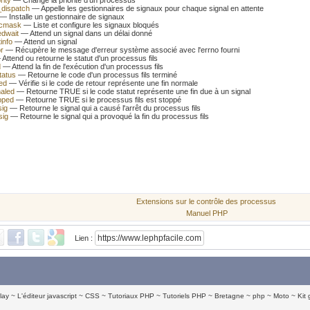
rity
— Change la priorité d'un processus
_dispatch
— Appelle les gestionnaires de signaux pour chaque signal en attente
— Installe un gestionnaire de signaux
ocmask
— Liste et configure les signaux bloqués
edwait
— Attend un signal dans un délai donné
info
— Attend un signal
or
— Récupère le message d'erreur système associé avec l'errno fourni
Attend ou retourne le statut d'un processus fils
d
— Attend la fin de l'exécution d'un processus fils
tatus
— Retourne le code d'un processus fils terminé
ted
— Vérifie si le code de retour représente une fin normale
naled
— Retourne TRUE si le code statut représente une fin due à un signal
pped
— Retourne TRUE si le processus fils est stoppé
sig
— Retourne le signal qui a causé l'arrêt du processus fils
sig
— Retourne le signal qui a provoqué la fin du processus fils
Extensions sur le contrôle des processus
Manuel PHP
Lien :
lay
L'éditeur javascript
CSS
Tutoriaux PHP
Tutoriels PHP
Bretagne
php
Moto
Kit