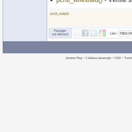
pcntl_waitpid
Partager
Lien :
cet élément
Jamma Play
L'éditeur javascript
CSS
Tutor