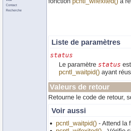
fonction
pcntl_wifexited()
a re
Contact
Recherche
Liste de paramètres
status
status
Le paramètre
est
pcntl_waitpid()
ayant réus
Valeurs de retour
Retourne le code de retour, 
Voir aussi
pcntl_waitpid()
- Attend la 
pcntl_wifexited()
- Vérifie 