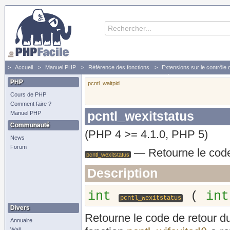
Accueil
Manuel PHP
Référence des fonctions
Extensions sur le contrôle
pcntl_wexitstatus - Retourne le code d'un processus fils terminé
PHP
pcntl_waitpid
Cours de PHP
Comment faire ?
pcntl_wexitstatus
Manuel PHP
Communauté
(PHP 4 >= 4.1.0, PHP 5)
News
Forum
—
Retourne le code
pcntl_wexitstatus
Description
int
(
int
pcntl_wexitstatus
Divers
Retourne le code de retour du 
Annuaire
Wall