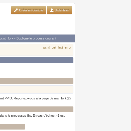
Créer un compte
S'identifier
pcntl_fork - Duplique le process courant
pcntl_get_last_error
ifiant PPID. Reportez-vous à la page de man fork(2)
 dans le processus fils. En cas d'échec, -1 est