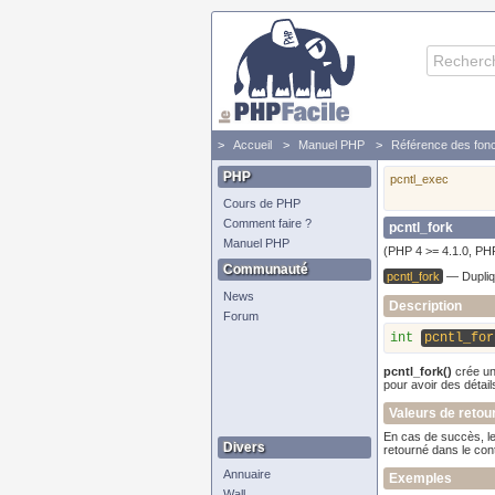
Accueil
Manuel PHP
Référence des fonc
PHP
pcntl_exec
Cours de PHP
Comment faire ?
pcntl_fork
Manuel PHP
(PHP 4 >= 4.1.0, PH
Communauté
pcntl_fork
—
Dupli
News
Description
Forum
int
pcntl_for
pcntl_fork()
crée un 
pour avoir des détai
Valeurs de retou
En cas de succès, le 
Divers
retourné dans le con
Annuaire
Exemples
Wall