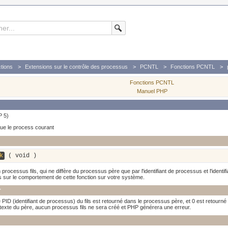
tions
Extensions sur le contrôle des processus
PCNTL
Fonctions PCNTL
Fonctions PCNTL
Manuel PHP
P 5)
que le process courant
k
(
void
)
processus fils, qui ne diffère du processus père que par l'identifiant de processus et l'ident
ls sur le comportement de cette fonction sur votre système.
r
PID (identifiant de processus) du fils est retourné dans le processus père, et 0 est retourné
texte du père, aucun processus fils ne sera créé et PHP générera une erreur.