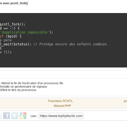
le avec
pcntl_fork()
pcntl_fork
();
d 
==
-
1
)
{
'dupplication impossible'
);
if
(
$pid
)
{
e père
tl_wait
(
$status
);
// Protège encore des enfants zombies
{
e fils
 Attend la fin de l'exécution d'un processus fils
Installe un gestionnaire de signaux
éfinit le titre du processus
Fonctions PCNTL
pc
Manuel PHP
Lien :