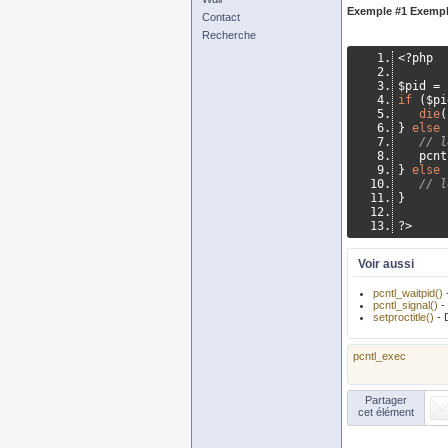
Exemple #1 Exemp
Contact
Recherche
<?
php
$pid 
=
 
if
(
$pi
die
(
}
else
// l
	 pcn
}
else
// l
}
?>
Voir aussi
pcntl_waitpid()
-
pcntl_signal()
- 
setproctitle()
- D
pcntl_exec
Partager
cet élément