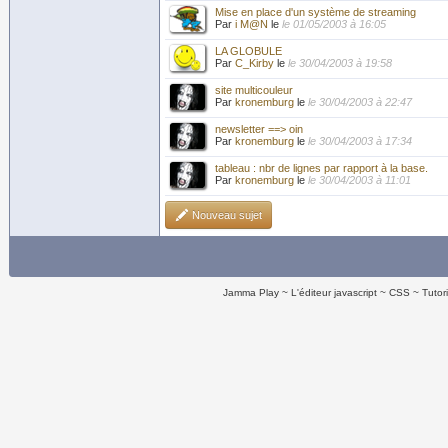
Mise en place d'un système de streaming
Par
i M@N
le
le 01/05/2003 à 16:05
LA GLOBULE
Par
C_Kirby
le
le 30/04/2003 à 19:58
site multicouleur
Par
kronemburg
le
le 30/04/2003 à 22:47
newsletter ==> oin
Par
kronemburg
le
le 30/04/2003 à 17:34
tableau : nbr de lignes par rapport à la base.
Par
kronemburg
le
le 30/04/2003 à 11:01
Nouveau sujet
Jamma Play
L'éditeur javascript
CSS
Tutor