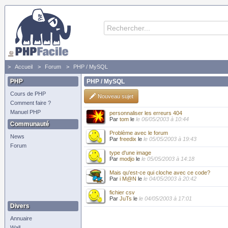
Accueil
Forum
PHP / MySQL
PHP
PHP / MySQL
Cours de PHP
Nouveau sujet
Comment faire ?
Manuel PHP
personnaliser les erreurs 404
Par
tom
le
le 06/05/2003 à 10:44
Communauté
Problème avec le forum
News
Par
freedix
le
le 05/05/2003 à 19:43
Forum
type d'une image
Par
modjo
le
le 05/05/2003 à 14:18
Mais qu'est-ce qui cloche avec ce code?
Par
i M@N
le
le 04/05/2003 à 20:42
fichier csv
Par
JuTs
le
le 04/05/2003 à 17:01
Divers
Annuaire
Wall