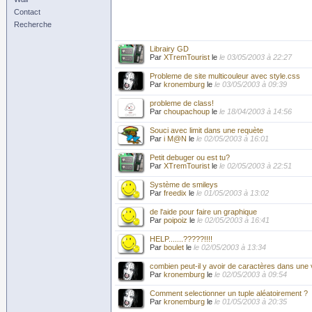
Contact
Recherche
Librairy GD
Par
XTremTourist
le
le 03/05/2003 à 22:27
Probleme de site multicouleur avec style.css
Par
kronemburg
le
le 03/05/2003 à 09:39
probleme de class!
Par
choupachoup
le
le 18/04/2003 à 14:56
Souci avec limit dans une requète
Par
i M@N
le
le 02/05/2003 à 16:01
Petit debuger ou est tu?
Par
XTremTourist
le
le 02/05/2003 à 22:51
Système de smileys
Par
freedix
le
le 01/05/2003 à 13:02
de l'aide pour faire un graphique
Par
poipoiz
le
le 02/05/2003 à 16:41
HELP.......?????!!!!
Par
boulet
le
le 02/05/2003 à 13:34
combien peut-il y avoir de caractères dans une 
Par
kronemburg
le
le 02/05/2003 à 09:54
Comment selectionner un tuple aléatoirement ?
Par
kronemburg
le
le 01/05/2003 à 20:35