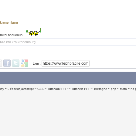
kronemburg
mirci beaucoup !
Kro kro kro kronemburg
Lien :
lay
L'éditeur javascript
CSS
Tutoriaux PHP
Tutoriels PHP
Bretagne
php
Moto
Kit