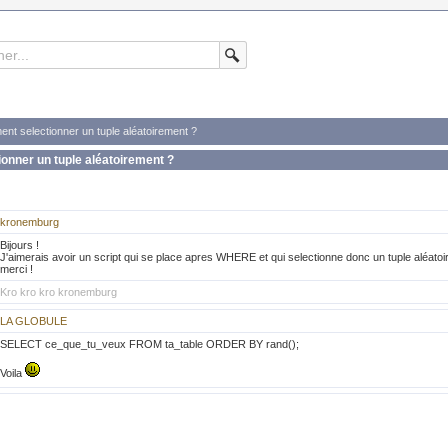
nt selectionner un tuple aléatoirement ?
nner un tuple aléatoirement ?
kronemburg
Bijours !
J'aimerais avoir un script qui se place apres WHERE et qui selectionne donc un tuple aléatoi
merci !
Kro kro kro kronemburg
LA GLOBULE
SELECT ce_que_tu_veux FROM ta_table ORDER BY rand();
Voila