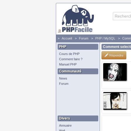
Accueil
Forum
PHP / MySQL
Comme
PHP
Comment selectio
Cours de PHP
Répondre
Comment faire ?
Manuel PHP
Communauté
News
Forum
Divers
Annuaire
Wall