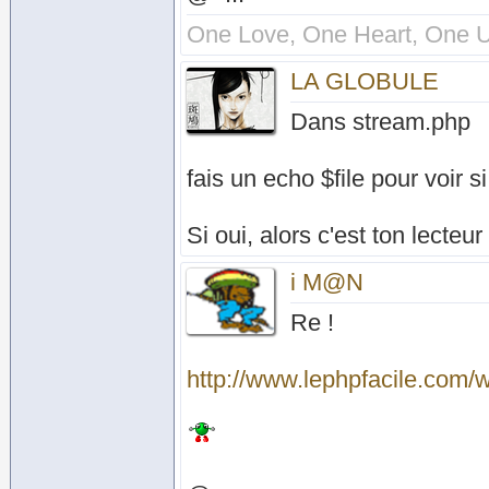
One Love, One Heart, One U
LA GLOBULE
Dans stream.php
fais un echo $file pour voir si
Si oui, alors c'est ton lecteu
i M@N
Re !
http://www.lephpfacile.com/w