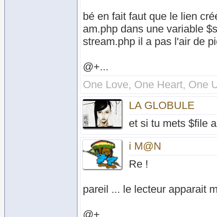
bé en fait faut que le lien cr
am.php dans une variable $sou
stream.php il a pas l'air de p
@+...
One Love, One Heart, One U
LA GLOBULE
et si tu mets $file 
i M@N
Re !
pareil ... le lecteur apparait m
@+...