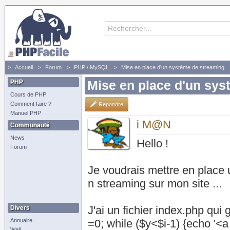
Accueil
Forum
PHP / MySQL
Mise en place d'un système de streaming
PHP
Mise en place d'un sys
Cours de PHP
Comment faire ?
Répondre
Manuel PHP
i M@N
Communauté
News
Hello !
Forum
Je voudrais mettre en place 
n streaming sur mon site ...
J'ai un fichier index.php qui 
Divers
Annuaire
=0; while ($y<$i-1) {echo '<a 
Wall