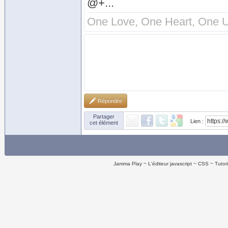
@+...
One Love, One Heart, One U
Répondre
Partager
Lien :
cet élément
Jamma Play
L'éditeur javascript
CSS
Tutor