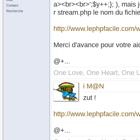
a><br><br>';$y++;}; ), mais j
Contact
r stream.php le nom du fichie
Recherche
http://www.lephpfacile.com/w
Merci d'avance pour votre ai
@+...
One Love, One Heart, One U
i M@N
zut !
http://www.lephpfacile.com/w
@+...