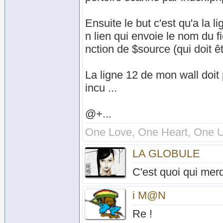
Ensuite le but c'est qu'a la 
n lien qui envoie le nom du fic
nction de $source (qui doit êt
La ligne 12 de mon wall doit 
incu ...
@+...
One Love, One Heart, One U
LA GLOBULE
C'est quoi qui merd
i M@N
Re !