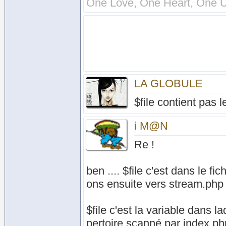
One Love, One Heart, One U
LA GLOBULE
$file contient pas 
i M@N
Re !
ben .... $file c'est dans le f
ons ensuite vers stream.php e
$file c'est la variable dans 
pertoire scanné par index.ph