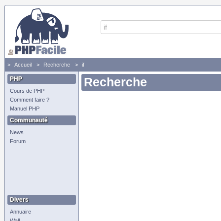
Accueil
Recherche
if
PHP
Recherche
Cours de PHP
Comment faire ?
Manuel PHP
Communauté
News
Forum
Divers
Annuaire
Wall