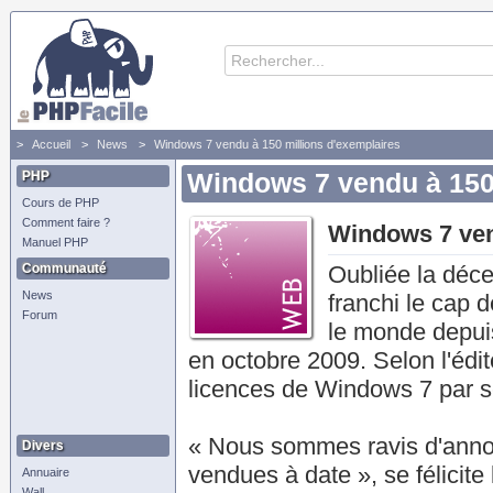
Accueil
News
Windows 7 vendu à 150 millions d'exemplaires
PHP
Windows 7 vendu à 150 
Cours de PHP
Comment faire ?
Windows 7 ven
Manuel PHP
Communauté
Oubliée la décep
News
franchi le cap 
Forum
le monde depuis
en octobre 2009. Selon l'édit
licences de Windows 7 par s
« Nous sommes ravis d'annon
Divers
vendues à date », se félicite
Annuaire
Wall