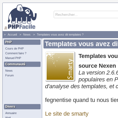
Accueil
News
Templates vous avez dit templates ?
PHP
Templates vous avez di
Cours de PHP
Comment faire ?
Templates vous
Manuel PHP
Communauté
source Nexen
News
La version 2.6.
Forum
populaires en P
d'analyse des templates, et c
fegnentise quand tu nous tien
Divers
Le site de smarty
Annuaire
Wall