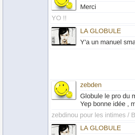
Merci
YO !!
LA GLOBULE
Y'a un manuel smart
zebden
Globule le pro du 
Yep bonne idée , me
zebdinou pour les intimes / B
LA GLOBULE