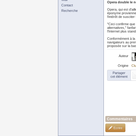
Opera double le 
Contact
Opera, qui est d'ail
Recherche
éponyme proviennen
l'intérêt de susciter
"Ceci confirme que l
alternatives," fanf
l'Internet plus stan
Conformément à la 
navigateurs au prem
proposée sur la bas
Auteur
Origine
Clu
Partager
cet élément
Commentaires
Ecrire