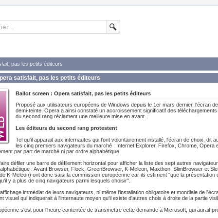
fait, pas les petits éditeurs
pera satisfait, pas les petits éditeurs
Ballot screen : Opera satisfait, pas les petits éditeurs
Proposé aux utilisateurs européens de Windows depuis le 1er mars dernier, l'écran de 
demi-teinte. Opera a ainsi constaté un accroissement significatif des téléchargements 
du second rang réclament une meilleure mise en avant.
Les éditeurs du second rang protestent
Tel qu'il apparait aux internautes qui l'ont volontairement installé, l'écran de choix, di
les cinq premiers navigateurs du marché : Internet Explorer, Firefox, Chrome, Opera e
ment par part de marché ni par ordre alphabétique.
faire défiler une barre de défilement horizontal pour afficher la liste des sept autres navigateur
alphabétique : Avant Browser, Flock, GreenBrowser, K-Meleon, Maxthon, SlimBrowser et Sleip
i de K-Meleon) ont donc saisi la commission européenne car ils estiment "que la présentation 
'il y a plus de cinq navigateurs parmi lesquels choisir".
l'affichage immédiat de leurs navigateurs, ni même l'installation obligatoire et mondiale de l'éc
 visuel qui indiquerait à l'internaute moyen qu'il existe d'autres choix à droite de la partie visi
éenne s'est pour l'heure contentée de transmettre cette demande à Microsoft, qui aurait pro