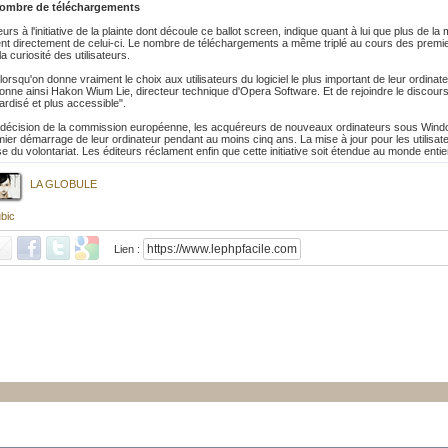
nombre de téléchargements
leurs à l'initiative de la plainte dont découle ce ballot screen, indique quant à lui que plus de 
t directement de celui-ci. Le nombre de téléchargements a même triplé au cours des premier
 la curiosité des utilisateurs.
orsqu'on donne vraiment le choix aux utilisateurs du logiciel le plus important de leur ordinateur
aronne ainsi Hakon Wium Lie, directeur technique d'Opera Software. Et de rejoindre le discour
dardisé et plus accessible".
décision de la commission européenne, les acquéreurs de nouveaux ordinateurs sous Windows
ier démarrage de leur ordinateur pendant au moins cinq ans. La mise à jour pour les utilisate
e du volontariat. Les éditeurs réclament enfin que cette initiative soit étendue au monde enti
LA GLOBULE
bic
Lien :