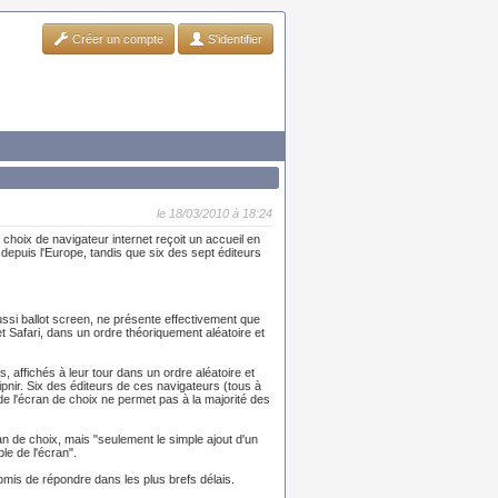
Créer un compte
S'identifier
le 18/03/2010 à 18:24
choix de navigateur internet reçoit un accueil en
depuis l'Europe, tandis que six des sept éditeurs
t aussi ballot screen, ne présente effectivement que
t Safari, dans un ordre théoriquement aléatoire et
s, affichés à leur tour dans un ordre aléatoire et
nir. Six des éditeurs de ces navigateurs (tous à
de l'écran de choix ne permet pas à la majorité des
ran de choix, mais "seulement le simple ajout d'un
ble de l'écran".
mis de répondre dans les plus brefs délais.