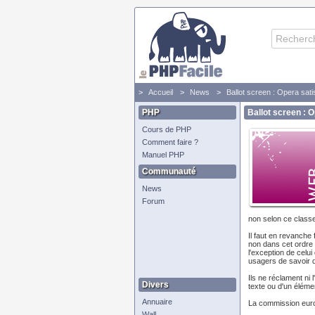
Accueil
News
Ballot screen : Opera satis
PHP
Ballot screen : O
Cours de PHP
Comment faire ?
Manuel PHP
Communauté
News
Forum
non selon ce classe
Il faut en revanche 
non dans cet ordre 
l'exception de celu
usagers de savoir qu
Ils ne réclament ni 
Divers
texte ou d'un élément
Annuaire
La commission europ
Wall