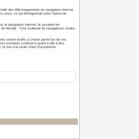
la moitié des téléchargements du navigateur internet
s jours, ce qui témoignerait selon Opera de
, le navigateur internet, ils essaient les
s de Mozilla : "Une multitude de navigateurs rendra
 seront invités à choisir parmi l'un de ces
urs existants continuera quant à elle à être
er, et non à la seule Union Européenne.