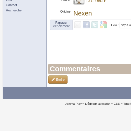
LA GLOBULE
Contact
Recherche
Origine
Nexen
Partager
Lien :
cet élément
Commentaires
Ecrire
Jamma Play
L'éditeur javascript
CSS
Tutor