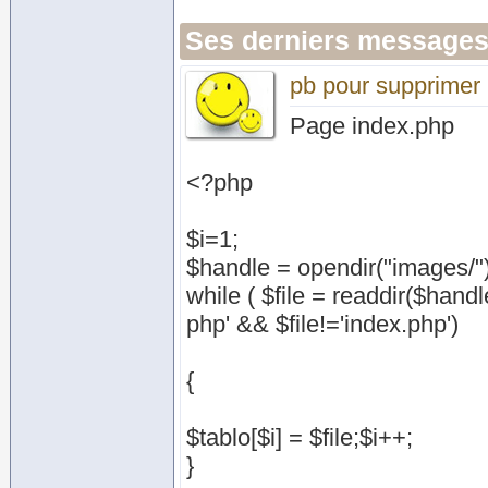
Ses derniers messages
pb pour supprimer u
Page index.php
<?php
$i=1;
$handle = opendir("images/")
while ( $file = readdir($handle)
php' && $file!='index.php')
{
$tablo[$i] = $file;$i++;
}