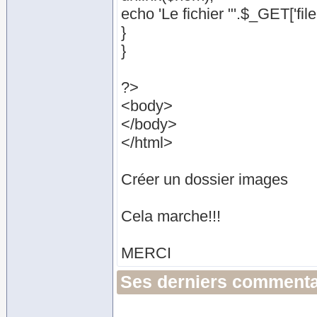
echo 'Le fichier "'.$_GET['file'
}
}
?>
<body>
</body>
</html>
Créer un dossier images
Cela marche!!!
MERCI
Ses derniers commenta