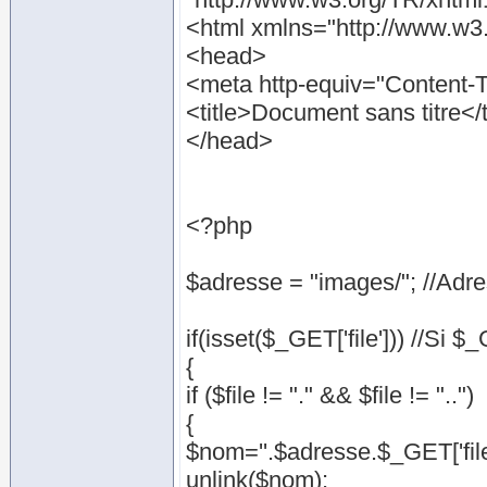
<html xmlns="http://www.w3
<head>
<meta http-equiv="Content-Ty
<title>Document sans titre</t
</head>
<?php
$adresse = "images/"; //Adre
if(isset($_GET['file'])) //Si $
{
if ($file != "." && $file != "..")
{
$nom=''.$adresse.$_GET['file']
unlink($nom);