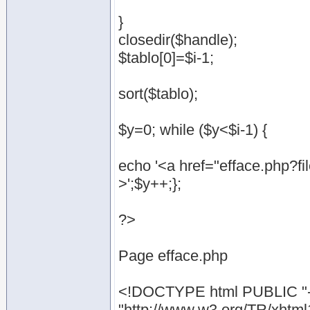
}
closedir($handle);
$tablo[0]=$i-1;
sort($tablo);
$y=0; while ($y<$i-1) {
echo '<a href="efface.php?fil
>';$y++;};
?>
Page efface.php
<!DOCTYPE html PUBLIC "-/
"http://www.w3.org/TR/xhtml