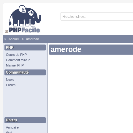
Accueil
amerode
PHP
amerode
Cours de PHP
Comment faire ?
Manuel PHP
Communauté
News
Forum
Divers
Annuaire
Wall