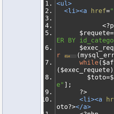
<ul>
<li><a
href
=
"
<?
p
			$requete
=
ER BY id_catego
			$exec_re
r
(
mysql_er
die
while
(
$af
(
$exec_requete
)
				$toto
=
$
e"
];
?>
<li><a
hr
oto
?>
</a>