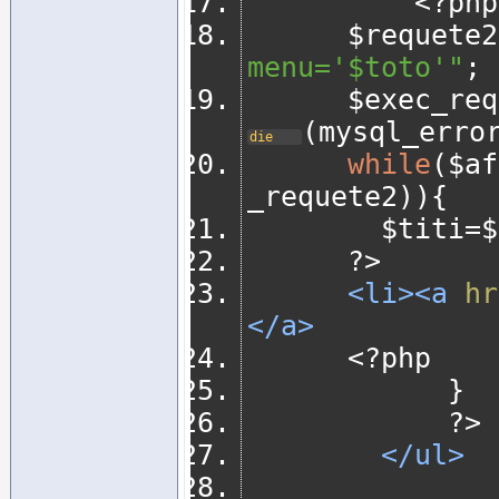
<?
php
			$requete2
menu='$toto'"
;
			$exec_re
(
mysql_erro
die
while
(
$af
_requete2
)){
				$titi
=
$
?>
<li><a
hr
</a>
<?
php
}
?>
</ul>