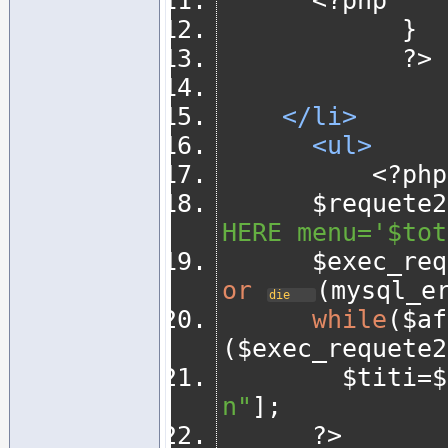
<?
php
}
?>
</li>
<ul>
<?
php
			$requete2
HERE menu='$tot
			$exec_re
or
(
mysql_e
die
while
(
$af
(
$exec_requete2
				$titi
=
$
n"
];
?>