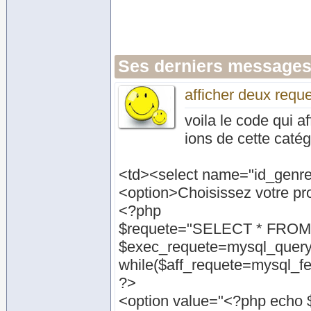
Ses derniers messages
afficher deux reque
voila le code qui a
ions de cette caté
<td><select name="id_genre
<option>Choisissez votre pr
<?php
$requete="SELECT * FROM 
$exec_requete=mysql_query
while($aff_requete=mysql_fe
?>
<option value="<?php echo $a