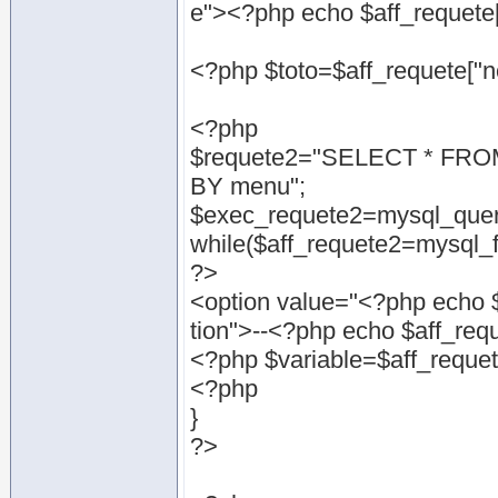
e"><?php echo $aff_requete
<?php $toto=$aff_requete["n
<?php
$requete2="SELECT * FRO
BY menu";
$exec_requete2=mysql_quer
while($aff_requete2=mysql_f
?>
<option value="<?php echo $a
tion">--<?php echo $aff_req
<?php $variable=$aff_requete
<?php
}
?>