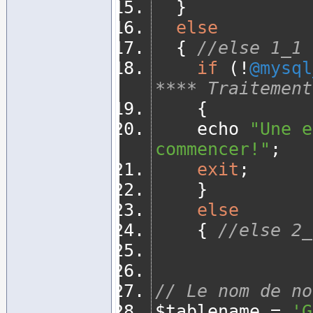
}
else
{
//else 1_1
if
(!
@mysql
**** Traitement
{
		echo 
"Une e
commencer!"
;
exit
;
}
else
{
//else 2_
// Le nom de no
$tablename 
=
'G