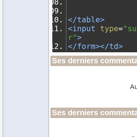
</table>
<input
type
=
"su
r"
>
</form></td>
Ses derniers commenta
Au
Ses derniers commentai