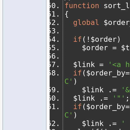
function
 sort_l
{
global
 $order
if
(!
$order
)
		$order 
=
 $t
	$link 
=
'<a h
if
(
$order_by
=
C'
)
		$link 
.=
'&
	$link 
.=
'"'
;
if
(
$order_by
=
C'
)
		$link 
.=
' 