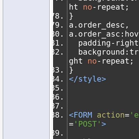
ht 
no
-
repeat
;
}
a
.
order_desc
,
a
.
order_asc
:
hov
	padding
-
right
	background
:
tr
ght 
no
-
repeat
;
}
</style>
<FORM
action
=
'e
=
'POST'
>