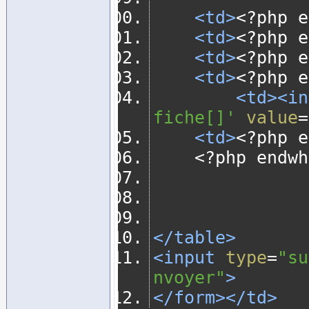
<td>
<?
php e
<td>
<?
php e
<td>
<?
php e
<td>
<?
php e
<td><in
fiche[]'
value
=
<td>
<?
php e
<?
php endwh
</table>
<input
type
=
"su
nvoyer"
>
</form></td>