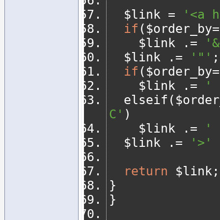
	$link 
=
'<a h
if
(
$order_by
=
		$link 
.=
'&
	$link 
.=
'"'
;
if
(
$order_by
=
		$link 
.=
' 
	elseif
(
$order
C'
)
		$link 
.=
' 
	$link 
.=
'>'
return
 $link
;
}
}