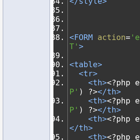
</style>
<FORM
action
=
'e
T'
>
<table>
<tr>
<th>
<?
php e
P'
)
?>
</th>
<th>
<?
php e
P'
)
?>
</th>
<th>
<?
php e
</th>
<th>
<?
php e