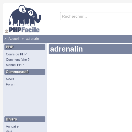
Accueil
adrenalin
PHP
adrenalin
Cours de PHP
Comment faire ?
Manuel PHP
Communauté
News
Forum
Divers
Annuaire
Wall