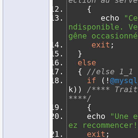
ection au serve
{
       echo 
"Ce
ndisponible. Ve
gêne occasionné
exit
;
}
else
{
//else 1_1
if
(!
@mysql
k
))
/**** Trait
****/
{
		echo 
"Une e
ez recommencer!
exit
;