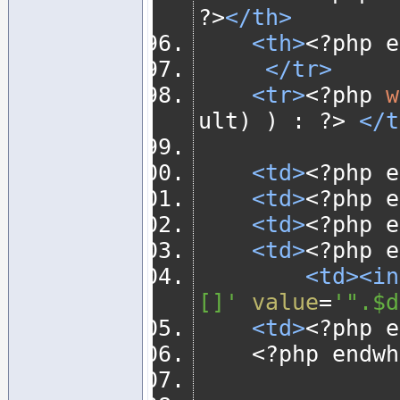
?>
</th>
<th>
<?
php e
</tr>
<tr>
<?
php 
w
ult
)
)
:
?>
</t
<td>
<?
php e
<td>
<?
php e
<td>
<?
php e
<td>
<?
php e
<td><in
[]'
value
=
'".$d
<td>
<?
php e
<?
php endwh