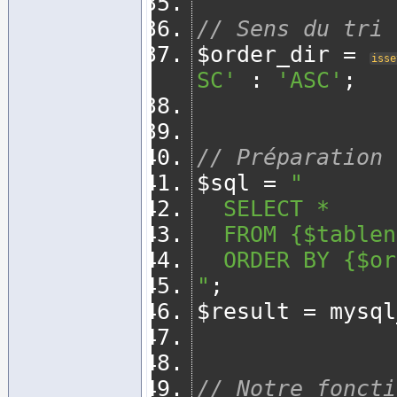
// Sens du tri
$order_dir 
=
isse
SC'
:
'ASC'
;
// Préparation 
$sql 
=
"
	SELECT *
	FROM {$table
	ORDER BY {$o
"
;
$result 
=
 mysql
// Notre foncti