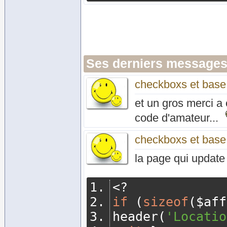
Ses derniers messages
checkboxs et bas
et un gros merci a
code d'amateur...
checkboxs et bas
la page qui update 
<?
if
(
sizeof
(
$aff
header
(
'Locatio