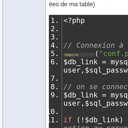
ées de ma table)
<?
php
// Connexion à 
(
"conf.
require
$db_link 
=
 mysq
user
,
$sql_passw
// on se connec
$db_link 
=
 mysq
user
,
$sql_passw
if
(!
$db_link
)