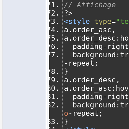
// Affichage
?>
<style
type
=
"te
a
.
order_asc
,
a
.
order_desc
:
ho
	padding
-
right
	background
:
tr
-
repeat
;
}
a
.
order_desc
,
a
.
order_asc
:
hov
	padding
-
right
	background
:
tr
o
-
repeat
;
}