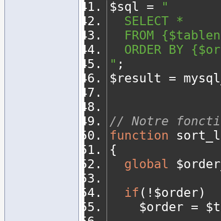
$sql 
=
"
	SELECT *
	FROM {$table
	ORDER BY {$o
"
;
$result 
=
 mysql
// Notre foncti
function
 sort_l
{
global
 $order
if
(!
$order
)
		$order 
=
 $t