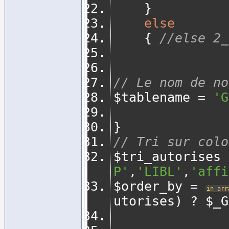
}
else
{
//else 2_
// Le nom de no
$tablename 
=
'G
}
// Tri sur colo
$tri_autorises 
P'
,
'LIBL'
,
'affi
$order_by 
=
in_arr
utorises
)
?
 $_G