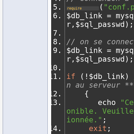
(
"conf.
require
$db_link 
=
 mysq
r
,
$sql_passwd
);
// on se connec
$db_link 
=
 mysq
r
,
$sql_passwd
);
if
(!
$db_link
)
n au serveur **
{
       echo 
"Ce
onible. Veuille
ionnée."
;
exit
;