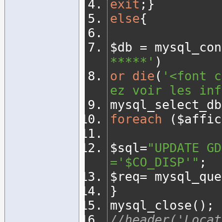
exit
;}
else
{
$db 
=
 mysql_con
*****'
)
or
die
(
'<font c
ez voir les inf
mysql_select_db
foreach
(
$affic
$sql
=
"UPDATE GD
='$CO_DISP'"
;
$req
=
 mysql_que
}
mysql_close
();
//header('Locat