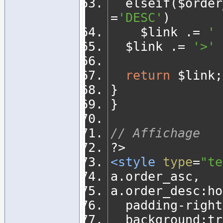
	elseif
(
$order
=
'DESC'
)
		$link 
.=
' 
	$link 
.=
'>'
return
 $link
;
}
}
// Affichage
?>
<style
type
=
"te
a
.
order_asc
,
a
.
order_desc
:
ho
	padding
-
right
	background
:
tr