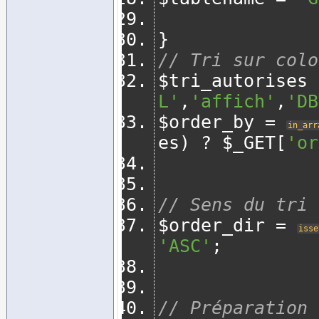
}
// Tri sur colo
$tri_autorises 
L'
,
'affich'
,
'DB
$order_by 
=
in_arr
es
)
?
 $_GET
[
'or
// Sens du tri
$order_dir 
=
isse
'ASC'
;
// Préparation 