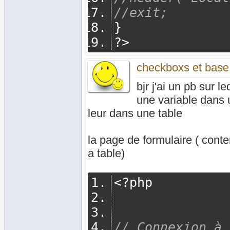
//exit;
}
?>
checkboxs et bas
bjr j'ai un pb sur l
une variable dans 
leur dans une table
la page de formulaire ( cont
a table)
<?
php
// Connexion à 