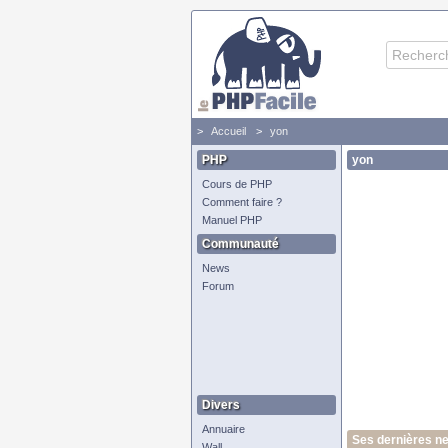
Accueil
yon
PHP
yon
Cours de PHP
Comment faire ?
Manuel PHP
Communauté
News
Forum
Divers
Annuaire
Ses dernières n
Wall