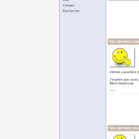
Contact
Recherche
Ses derniers suj
mêmes caractère dé
J'espère que vous p
Merci beaucoup
Yon
Ses derniers me