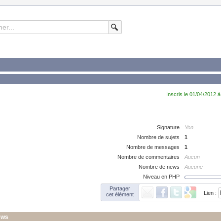
Inscris le 01/04/2012 à
Signature
Yon
Nombre de sujets
1
Nombre de messages
1
Nombre de commentaires
Aucun
Nombre de news
Aucune
Niveau en PHP
Partager
Lien :
cet élément
ews