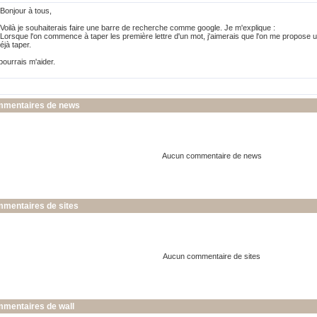
Bonjour à tous,
Voilà je souhaiterais faire une barre de recherche comme google. Je m'explique :
Lorsque l'on commence à taper les première lettre d'un mot, j'aimerais que l'on me propose 
jà taper.
ourrais m'aider.
mmentaires de news
Aucun commentaire de news
mmentaires de sites
Aucun commentaire de sites
mmentaires de wall