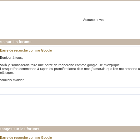
Aucune news
ets sur les forums
Barre de recerche comme Google
Bonjour à tous,
Voilà je souhaiterais faire une barre de recherche comme google. Je m'explique :
Lorsque l'on commence à taper les première lettre d'un mot, j'aimerais que l'on me propose 
jà taper.
ourrais m'aider.
ssages sur les forums
Barre de recerche comme Google