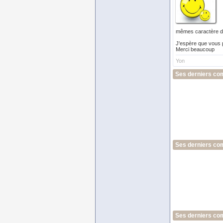
mêmes caractère dé
J'espère que vous p
Merci beaucoup
Yon
Ses derniers co
Ses derniers co
Ses derniers co