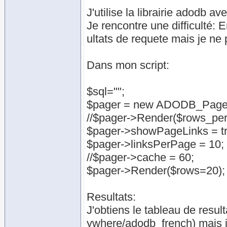
J'utilise la librairie adodb a
Je rencontre une difficulté: E
ultats de requete mais je ne
Dans mon script:
$sql="";
$pager = new ADODB_Pager
//$pager->Render($rows_pe
$pager->showPageLinks = tr
$pager->linksPerPage = 10;
//$pager->cache = 60;
$pager->Render($rows=20);
Resultats:
J'obtiens le tableau de resul
ywhere/adodb_french) mais je