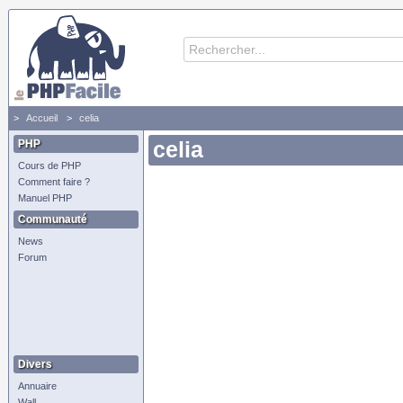
Accueil
celia
PHP
celia
Cours de PHP
Comment faire ?
Manuel PHP
Communauté
News
Forum
Divers
Annuaire
Wall