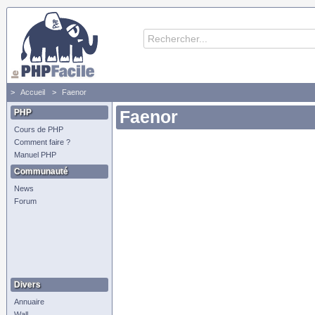
Accueil
Faenor
PHP
Faenor
Cours de PHP
Comment faire ?
Manuel PHP
Communauté
News
Forum
Divers
Annuaire
Wall