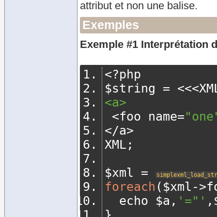
attribut et non une balise.
Exemples
Exemple #1 Interprétation 
<?
php
$string 
=
<<<
XM
<a>
<
foo name
=
"one
</
a
>
XML
;
$xml 
=
simplexml_load_st
foreach
(
$xml
->
f
	echo $a
,
'="'
,
}