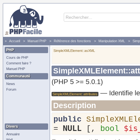
Accueil
Manuel PHP
Référence des fonctions
Manipulation XML
Simp
PHP
SimpleXMLElement::asXML
Cours de PHP
Comment faire ?
SimpleXMLElement::att
Manuel PHP
Communauté
(PHP 5 >= 5.0.1)
News
Forum
—
Identifie l
SimpleXMLElement::attributes
Description
public
SimpleXMLEl
NULL
$is
Divers
=
[,
bool
Annuaire
Wall