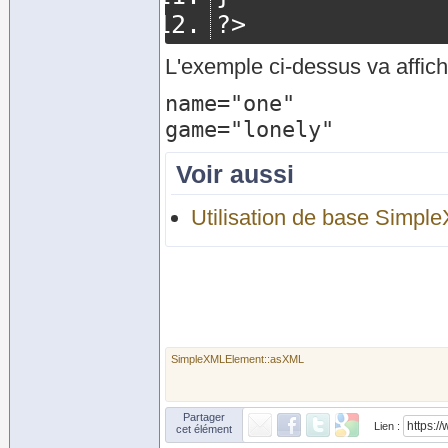
?>
L'exemple ci-dessus va affich
name="one"

Voir aussi
Utilisation de base Simpl
SimpleXMLElement::asXML
Partager
Lien :
cet élément