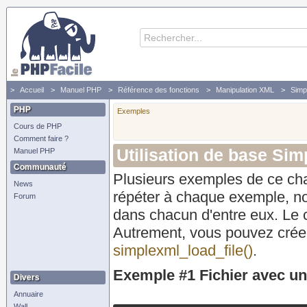
Accueil
Manuel PHP
Référence des fonctions
Manipulation XML
Simp
PHP
Exemples
Cours de PHP
Comment faire ?
Utilisation de base Si
Manuel PHP
Communauté
Plusieurs exemples de ce cha
News
répéter à chaque exemple, nou
Forum
dans chacun d'entre eux. Le co
Autrement, vous pouvez créer
simplexml_load_file()
.
Exemple #1 Fichier avec un
Divers
Annuaire
Wall