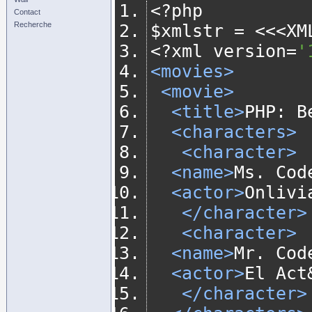
<?
php
Contact
Recherche
$xmlstr 
=
<<<
XM
<?
xml version
=
'
<movies>
<movie>
<title>
PHP: B
<characters>
<character>
<name>
Ms. Cod
<actor>
Onlivi
</character>
<character>
<name>
Mr. Cod
<actor>
El Act
</character>