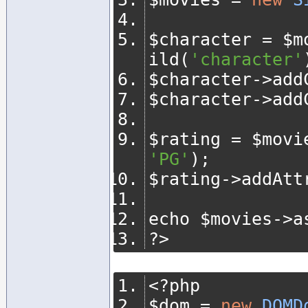
$character 
=
 $m
ild
(
'character'
$character
->
add
$character
->
add
$rating 
=
 $movi
'PG'
);
$rating
->
addAtt
echo $movies
->
a
?>
<?
php
$dom 
=
new
DOMD