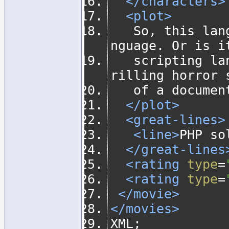
</characters>
<plot>
   So, this language. It's like, a programming la
nguage. Or is i
   scripting language? All is revealed in this th
rilling horror 
   of a docume
</plot>
<great-lines>
<line>
PHP so
</great-lines
<rating
type
=
<rating
type
=
</movie>
</movies>
XML;