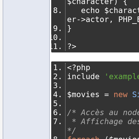
$character
)
{
   echo $chara
er
->
actor
,
 PHP_
}
?>
<?
php
include 
'exampl
$movies 
=
new
S
/* Accès au nod
 * Affichage des attributs de <rating> également. 
*/