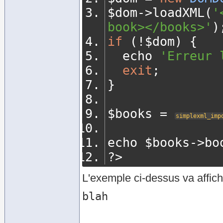
$dom
->
loadXML
(
'
book></books>'
)
if
(!
$dom
)
{
	echo 
'Erreur 
exit
;
}
$books 
=
simplexml_imp
echo $books
->
bo
?>
L'exemple ci-dessus va affich