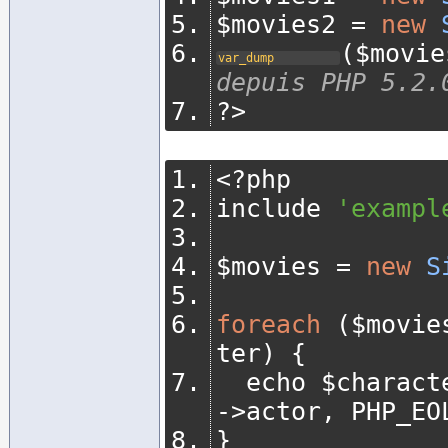
$movies2 
=
new
(
$movie
var_dump
depuis PHP 5.2.
?>
<?
php
include 
'exampl
$movies 
=
new
S
foreach
(
$movie
ter
)
{
	echo $charact
->
actor
,
 PHP_EO
}