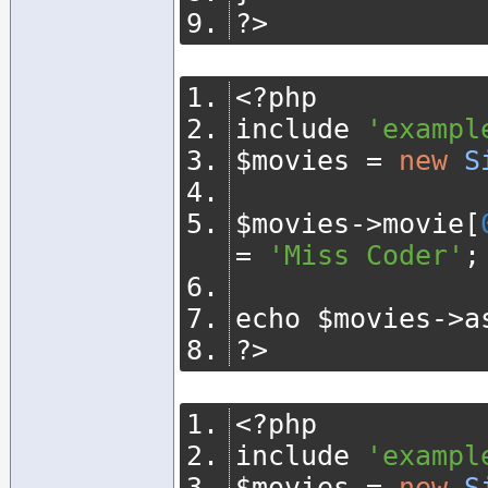
?>
<?
php
include 
'exampl
$movies 
=
new
S
$movies
->
movie
[
=
'Miss Coder'
;
echo $movies
->
a
?>
<?
php
include 
'exampl
$movies 
=
new
S