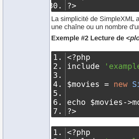
?>
La simplicité de SimpleXML ap
une chaîne ou un nombre d'
Exemple #2 Lecture de
<pl
<?
php
include 
'exampl
$movies 
=
new
S
echo $movies
->
m
?>
<?
php