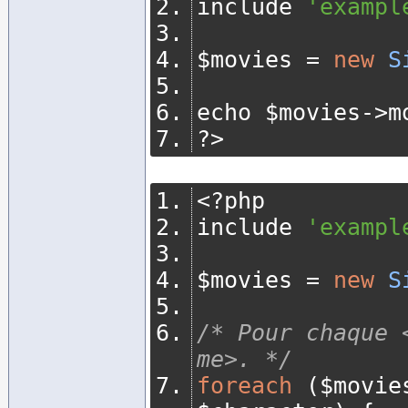
include 
'exampl
$movies 
=
new
S
echo $movies
->
m
?>
<?
php
include 
'exampl
$movies 
=
new
S
/* Pour chaque 
me>. */
foreach
(
$movie