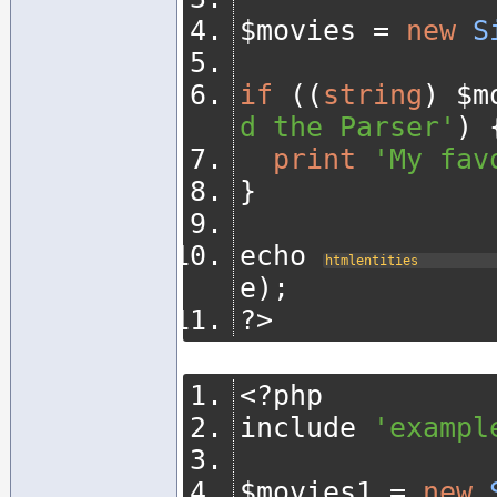
$movies 
=
new
S
if
((
string
)
 $m
d the Parser'
)
print
'My fav
}
echo 
htmlentities
e
);
?>
<?
php
include 
'exampl
$movies1 
=
new