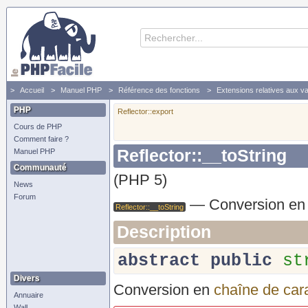
Accueil
Manuel PHP
Référence des fonctions
Extensions relatives aux va
PHP
Reflector::export
Cours de PHP
Comment faire ?
Reflector::__toString
Manuel PHP
Communauté
(PHP 5)
News
Forum
—
Conversion e
Reflector::__toString
Description
abstract
public
st
Divers
Conversion en
chaîne de car
Annuaire
Wall