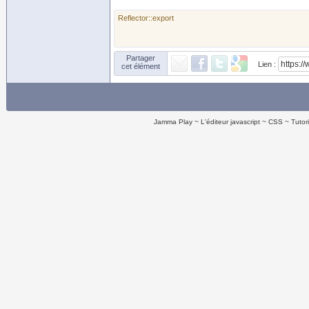
Reflector::export
Partager
Lien :
cet élément
Jamma Play
L'éditeur javascript
CSS
Tutor