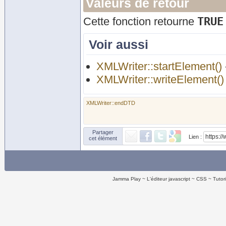
Valeurs de retour
TRUE
Cette fonction retourne
Voir aussi
XMLWriter::startElement()
XMLWriter::writeElement()
XMLWriter::endDTD
Partager
Lien :
cet élément
Jamma Play
L'éditeur javascript
CSS
Tutor