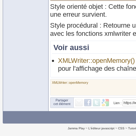
Style orienté objet : Cette fo
une erreur survient.
Style procédural : Retourne 
avec les fonctions xmlwriter
Voir aussi
XMLWriter::openMemory()
pour l'affichage des chaîn
XMLWriter::openMemory
Partager
Lien :
cet élément
Jamma Play
L'éditeur javascript
CSS
Tutor