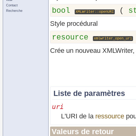
Contact
bool
(
s
Recherche
XMLWriter::openURI
Style procédural
resource
xmlwriter_open_uri
Crée un nouveau XMLWriter, en
Liste de paramètres
uri
L'URI de la
ressource
pour
Valeurs de retour