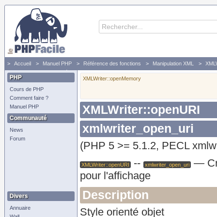
Accueil
Manuel PHP
Référence des fonctions
Manipulation XML
XMLW
xmlwriter_open_uri - Crée un nouveau xmlwriter, en utilisant l'URI source pour l'affichage
PHP
XMLWriter::openMemory
Cours de PHP
Comment faire ?
XMLWriter::openURI
Manuel PHP
Communauté
xmlwriter_open_uri
News
Forum
(PHP 5 >= 5.1.2, PECL xmlwri
--
—
Cr
XMLWriter::openURI
xmlwriter_open_uri
pour l'affichage
Description
Divers
Annuaire
Style orienté objet
Wall