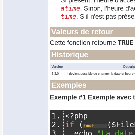
Si présent, l'heure d'accè
atime
. Sinon, l'heure d'
time
. S'il n'est pas prés
Valeurs de retour
TRUE
Cette fonction retourne
Historique
Version
Descrip
5.3.0
Il devient possible de changer la date et heur
Exemples
Exemple #1 Exemple avec
<?
php
if
(
(
$File
touch
	echo 
"La date