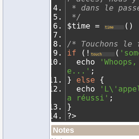
 * dans le pass
 */
$time 
=
()
time
/* Touchons le 
if
(!
(
'som
touch
	echo 
'Whoops,
e...'
;
}
else
{
	echo 
'L\'appe
a réussi'
;
}
?>
Notes