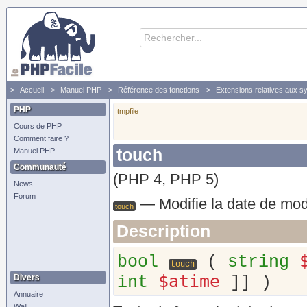
Accueil
Manuel PHP
Référence des fonctions
Extensions relatives aux s
touch - Modifie la date de modification et de dernier accès d'un fichier
PHP
tmpfile
Cours de PHP
Comment faire ?
touch
Manuel PHP
Communauté
(PHP 4, PHP 5)
News
Forum
—
Modifie la date de modi
touch
Description
bool
(
string
touch
$atime
Divers
int
]] )
Annuaire
Wall