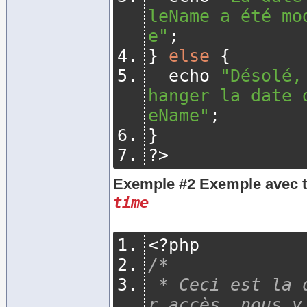
leName a été mo
e"
;
}
else
{
	echo 
"Désolé,
hanger la date 
eName"
;
}
?>
Exemple #2 Exemple avec
time
<?
php
/*
 * Ceci est la date et heure du dernie
r accès, nous y