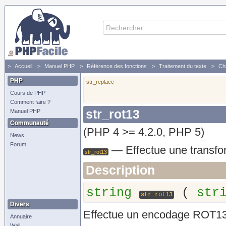
Accueil
Manuel PHP
Référence des fonctions
Traitement du texte
Ch
str_rot13 - Effectue une transformation ROT13
PHP
str_replace
Cours de PHP
Comment faire ?
str_rot13
Manuel PHP
Communauté
(PHP 4 >= 4.2.0, PHP 5)
News
Forum
—
Effectue une transf
str_rot13
Description
string
(
str
str_rot13
Divers
Effectue un encodage ROT13
Annuaire
Wall