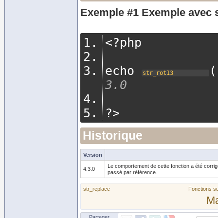
Exemple #1 Exemple avec
<?
php
echo 
(
str_rot13
3.0
?>
Historique
Version
Le comportement de cette fonction a été corrig
4.3.0
passé par référence.
str_replace
Fonctions su
M
Partager