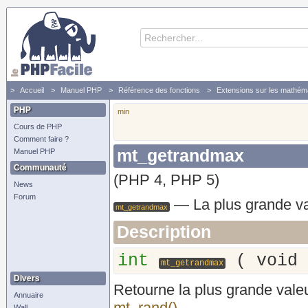
Accueil
Manuel PHP
Référence des fonctions
Extensions sur les mathém
PHP
min
Cours de PHP
Comment faire ?
mt_getrandmax
Manuel PHP
Communauté
(PHP 4, PHP 5)
News
Forum
—
La plus grande va
mt_getrandmax
Description
int
(
void
mt_getrandmax
Divers
Retourne la plus grande valeu
Annuaire
mt_rand()
.
Wall