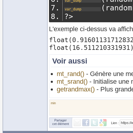
var_dump
(
random
var_dump
?>
L'exemple ci-dessus va affich
float(0.91601131712832
Voir aussi
mt_rand()
- Génère une mei
mt_srand()
- Initialise une
getrandmax()
- Plus grande
min
Partager
Lien :
cet élément