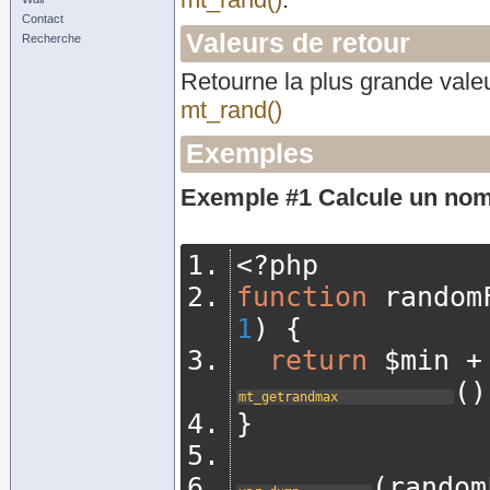
Contact
Valeurs de retour
Recherche
Retourne la plus grande valeu
mt_rand()
Exemples
Exemple #1 Calcule un nomb
<?
php
function
 random
1
)
{
return
 $min 
+
()
mt_getrandmax
}
(
random