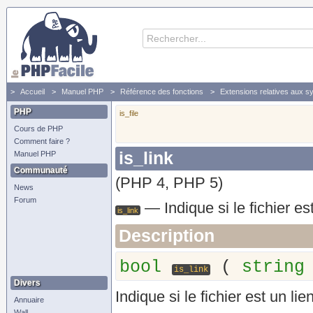
Accueil
Manuel PHP
Référence des fonctions
Extensions relatives aux s
is_link - Indique si le fichier est un lien symbolique
PHP
is_file
Cours de PHP
Comment faire ?
is_link
Manuel PHP
Communauté
(PHP 4, PHP 5)
News
Forum
—
Indique si le fichier e
is_link
Description
bool
(
string
is_link
Divers
Indique si le fichier est un li
Annuaire
Wall