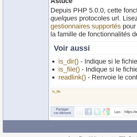
Astuce
Depuis PHP 5.0.0, cette fonct
quelques
protocoles url. Lis
gestionnaires supportés
pour 
la famille de fonctionnalités 
Voir aussi
is_dir()
- Indique si le fichi
is_file()
- Indique si le fichi
readlink()
- Renvoie le con
is_file
Partager
Lien :
cet élément