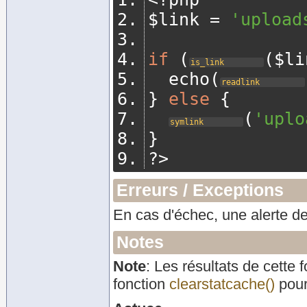
$link 
=
'upload
if
(
(
$li
is_link
	echo
(
readlink
}
else
{
(
'uplo
symlink
}
?>
Erreurs / Exceptions
En cas d'échec, une alerte d
Notes
Note
:
Les résultats de cette 
fonction
clearstatcache()
pour