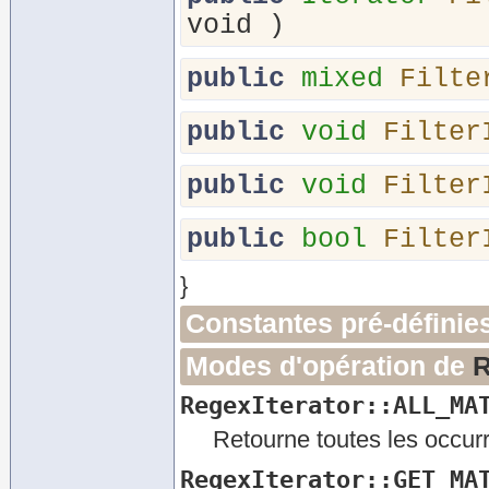
void
)
public
mixed
Filte
public
void
Filter
public
void
Filter
public
bool
Filter
}
Constantes pré-définie
Modes d'opération de
R
RegexIterator::ALL_MA
Retourne toutes les occur
RegexIterator::GET_MA