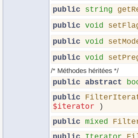
public
string
getR
public
void
setFla
public
void
setMod
public
void
setPre
/* Méthodes héritées */
public
abstract
bo
public
FilterItera
$iterator
)
public
mixed
Filte
public
Iterator
Fi