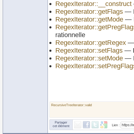
RegexIterator::__construct
RegexIterator::getFlags
— R
RegexIterator::getMode
— R
RegexIterator::getPregFlag
rationnelle
RegexIterator::getRegex
— 
RegexIterator::setFlags
— D
RegexIterator::setMode
— D
RegexIterator::setPregFlag
RecursiveTreeIterator::valid
Partager
Lien :
cet élément