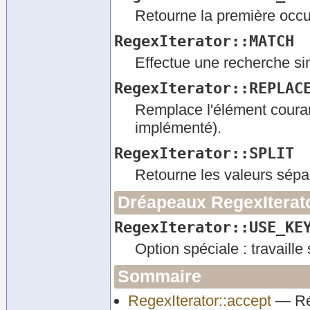
Retourne la première occu
RegexIterator::MATCH
Effectue une recherche si
RegexIterator::REPLAC
Remplace l'élément coura
implémenté).
RegexIterator::SPLIT
Retourne les valeurs sépa
Dréapeaux RegexIterat
RegexIterator::USE_KE
Option spéciale : travaille 
Sommaire
RegexIterator::accept
— Réc