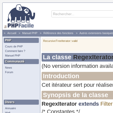
Accueil
Manuel PHP
Référence des fonctions
Autres extensions basique
PHP
RecursiveTreeIterator::valid
Cours de PHP
Comment faire ?
La classe
RegexIterato
Manuel PHP
Communauté
(No version information avail
News
Forum
Introduction
Cet itérateur sert pour réalise
Synopsis de la classe
Divers
RegexIterator
extends
Filter
Annuaire
/* Constantes */
Wall