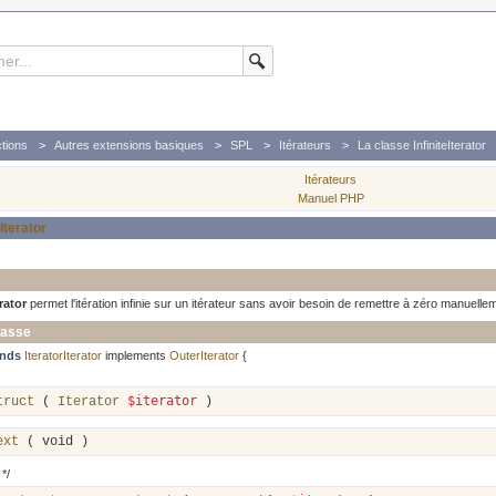
tions
Autres extensions basiques
SPL
Itérateurs
La classe InfiniteIterator
Itérateurs
Manuel PHP
eIterator
erator
permet l'itération infinie sur un itérateur sans avoir besoin de remettre à zéro manuelleme
lasse
ends
IteratorIterator
implements
OuterIterator
{
$iterator
truct
(
Iterator
)
ext
(
void
)
*/