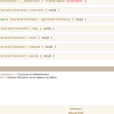
$iterator
orIterator::__construct
(
Traversable
)
IteratorIterator::current
(
void
)
sable
IteratorIterator::getInnerIterator
(
void
)
IteratorIterator::key
(
void
)
teratorIterator::next
(
void
)
teratorIterator::rewind
(
void
)
teratorIterator::valid
(
void
)
__construct
— Construit un InfiniteIterator
ext
— Avance l'itérateur ou le replace au début
Itérateurs
Manuel PHP