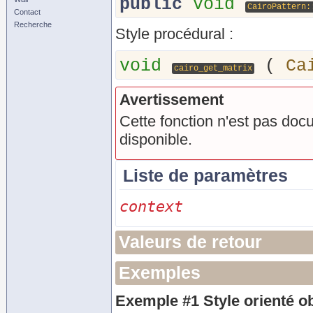
public
void
CairoPattern:
Contact
Recherche
Style procédural :
void
(
Ca
cairo_get_matrix
Avertissement
Cette fonction n'est pas doc
disponible.
Liste de paramètres
context
Valeurs de retour
Exemples
Exemple #1 Style orienté ob