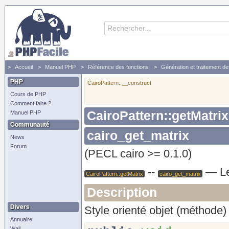
Accueil
Manuel PHP
Référence des fonctions
Génération et traitement d
PHP
CairoPattern::__construct
Cours de PHP
Comment faire ?
CairoPattern::getMatrix
Manuel PHP
Communauté
cairo_get_matrix
News
Forum
(PECL cairo >= 0.1.0)
--
—
L
CairoPattern::getMatrix
cairo_get_matrix
Description
Divers
Style orienté objet (méthode) 
Annuaire
Wall