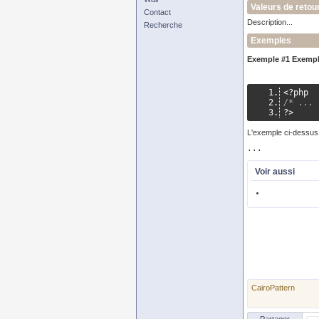
Valeurs de retou
Contact
Description...
Recherche
Exemples
Exemple #1 Exemp
<?
php
/* ... 
?>
L'exemple ci-dessus 
Voir aussi
CairoPattern