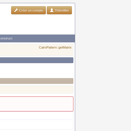
Créer un compte
S'identifier
construct
CairoPattern::getMatrix