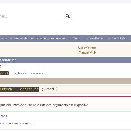
tions
Génération et traitement des images
Cairo
CairoPattern
Le but de __
CairoPattern
Manuel PHP
construct
)
struct
—
Le but de __construct
attern::__construct
(
void
)
t pas documentée et seule la liste des arguments est disponible.
ètres
ontient aucun paramètre.