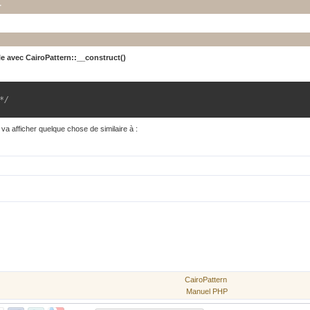
r
le avec
CairoPattern::__construct()
*/
va afficher quelque chose de similaire à :
CairoPattern
Manuel PHP