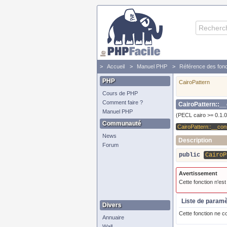
Accueil
Manuel PHP
Référence des fonc
PHP
CairoPattern
Cours de PHP
Comment faire ?
CairoPattern::__
Manuel PHP
(PECL cairo >= 0.1.0
Communauté
CairoPattern::__con
News
Description
Forum
public
CairoP
Avertissement
Cette fonction n'es
Liste de param
Divers
Cette fonction ne c
Annuaire
Wall