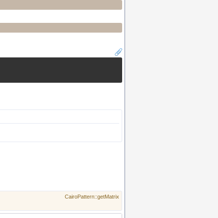
CairoPattern::getMatrix