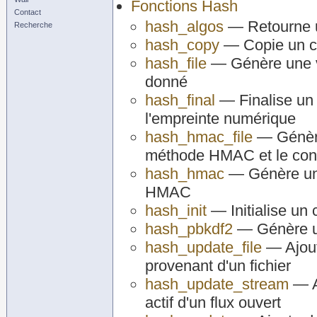
Fonctions Hash
Contact
hash_algos
— Retourne u
Recherche
hash_copy
— Copie un c
hash_file
— Génère une va
donné
hash_final
— Finalise un 
l'empreinte numérique
hash_hmac_file
— Génère 
méthode HMAC et le cont
hash_hmac
— Génère une
HMAC
hash_init
— Initialise un
hash_pbkdf2
— Génère un
hash_update_file
— Ajout
provenant d'un fichier
hash_update_stream
— A
actif d'un flux ouvert