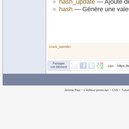
hash_update
— Ajoute de
hash
— Génère une valeu
crack_opendict
Partager
Lien :
cet élément
Jamma Play
L'éditeur javascript
CSS
Tutor