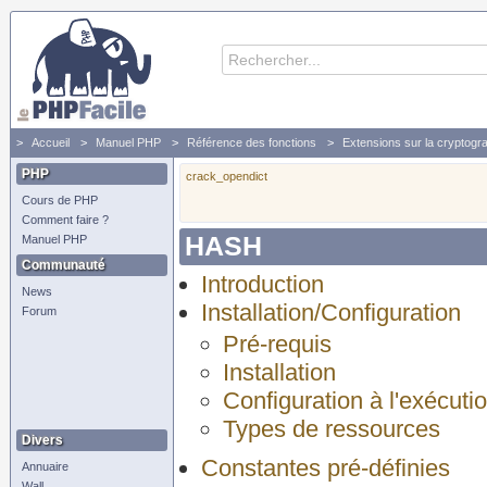
Accueil
Manuel PHP
Référence des fonctions
Extensions sur la cryptogr
PHP
crack_opendict
Cours de PHP
Comment faire ?
HASH
Manuel PHP
Communauté
Introduction
News
Installation/Configuration
Forum
Pré-requis
Installation
Configuration à l'exécuti
Types de ressources
Divers
Constantes pré-définies
Annuaire
Wall