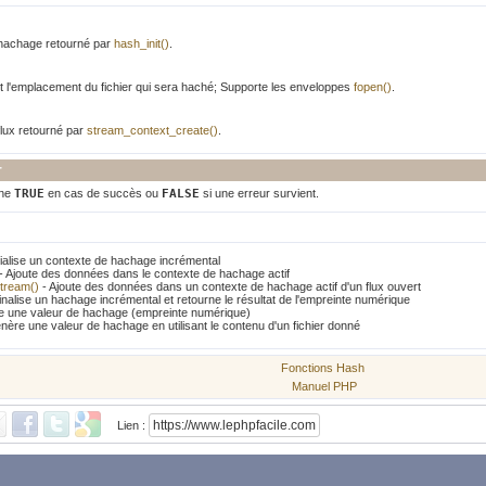
hachage retourné par
hash_init()
.
t l'emplacement du fichier qui sera haché; Supporte les enveloppes
fopen()
.
lux retourné par
stream_context_create()
.
r
rne
TRUE
en cas de succès ou
FALSE
si une erreur survient.
itialise un contexte de hachage incrémental
- Ajoute des données dans le contexte de hachage actif
tream()
- Ajoute des données dans un contexte de hachage actif d'un flux ouvert
inalise un hachage incrémental et retourne le résultat de l'empreinte numérique
 une valeur de hachage (empreinte numérique)
nère une valeur de hachage en utilisant le contenu d'un fichier donné
Fonctions Hash
Manuel PHP
Lien :