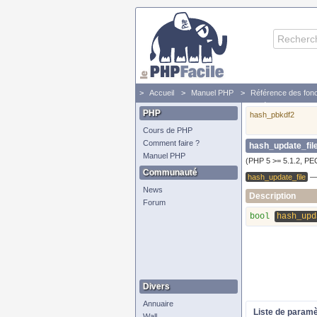
Accueil
Manuel PHP
Référence des fonc
hash_update_file - Ajoute des données dans un con
PHP
hash_pbkdf2
Cours de PHP
Comment faire ?
hash_update_fil
Manuel PHP
(PHP 5 >= 5.1.2, PE
Communauté
hash_update_file
News
Description
Forum
bool
hash_upd
Divers
Annuaire
Liste de param
Wall