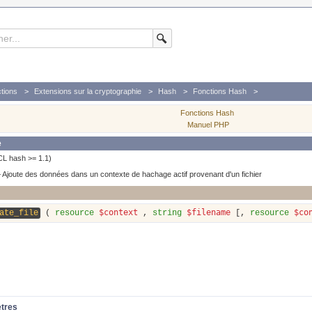
tions
Extensions sur la cryptographie
Hash
Fonctions Hash
texte de hachage actif provenant d'un fichier
Fonctions Hash
Manuel PHP
e
CL hash >= 1.1)
—
Ajoute des données dans un contexte de hachage actif provenant d'un fichier
$context
$filename
$co
ate_file
(
resource
,
string
[,
resource
ètres