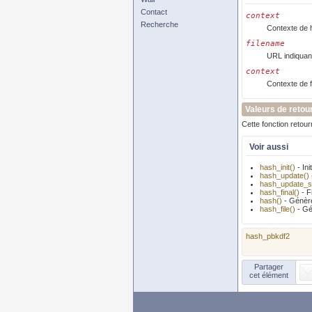
Contact
context
Recherche
Contexte de 
filename
URL indiquan
context
Contexte de f
Valeurs de retou
Cette fonction retou
Voir aussi
hash_init()
- In
hash_update()
hash_update_s
hash_final()
- F
hash()
- Génère
hash_file()
- Gé
hash_pbkdf2
Partager
cet élément