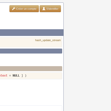
Créer un compte
S'identifier
hash_update_stream
ntext
NULL
=
] )