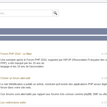
Forum PHP 2010 : Le Bilan
le 1
Une semaine après le Forum PHP 2010, organisé par l'AFUP (l'Association Française des Ut
PHP), a été marqué par les 15 ans du
langage et les 10 ans de l'association.
Cet évènement a permis de voir de nombreuses personnalisés et de créateurs de nombreu
Dolibarr, Drupal, Magento, MySQL, SkySQL, Zend, Symfony, CakePHP, etc...).
Choisir un forum alternatif
le 1
 d'être publié, affichant le succès de l'évènement avec quelques points forts, qu'il est intér
Le site Webification a publié un article, montrant qu'il existe des applications PHP assez légè
 visiteurs, les outils présents...).
forum dans votre site web,
ipe de l'AFUP donne rendez-vous l'année prochaine pour une nouvelle édition.
Ces forums sont alternatifs par rapport aux forums très connus comme phpBB, SMF ou vBull
vez raté l'évènement, vous pouvez voir et revoir :
nférences ont été publiés sur le site de l'évènement
tions de cette catégorie sont :
Les redirections webs
le 1
PHP TV
on Forum
sponibles sur flick'r