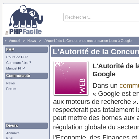
Accueil
News
L'Autorité de la Concurrence met un carton jaune à Google
PHP
L'Autorité de la Concu
Cours de PHP
Comment faire ?
L'Autorité de 
Manuel PHP
Google
Communauté
News
Dans un
commu
Forum
« Google est en
aux moteurs de recherche ». E
respecterait pas totalement l
peut mettre des bornes aux 
régulation globale du secteu
Divers
Annuaire
l'Economie, des Finances et d
Wall