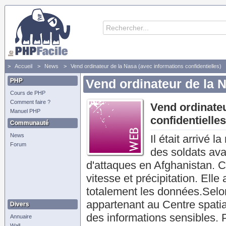
Accueil
News
Vend ordinateur de la Nasa (avec informations confidentielles)
PHP
Vend ordinateur de la N
Cours de PHP
Comment faire ?
Vend ordinateu
Manuel PHP
confidentielles
Communauté
News
Il était arrivé
Forum
des soldats av
d'attaques en Afghanistan. C
vitesse et précipitation. Ell
totalement les données.Selon
appartenant au Centre spatia
Divers
des informations sensibles. 
Annuaire
Wall