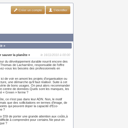
Créer un compte
S'identifier
te »
 sauver la planète »
le 16/11/2010 à 00:00
cteur du développement durable nourrit encore des
, Thomas de Lacharrière, responsable de l'offre
z-vous les besoins des professionnels en
ici de voir en amont les projets d'organisation ou
ure, une démarche qu'il faut réaliser. Suite à cet
une série de bons usages. On peut alors recommander
'un centre de données.Quels sont les manques, les
ité « Green » ferme ?
te, ce n'est pas dans leur ADN. Non, le motif
ais que des sollicitations en termes d'image, de
oints qui peuvent doper la capacité d'Eco-
ée ?
ux DSI de porter une grande attention aux coûts,à
 difficile à comprendre pour certains.Ne peut-on
ique ?