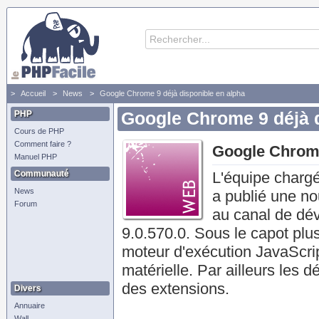
Accueil
News
Google Chrome 9 déjà disponible en alpha
PHP
Google Chrome 9 déjà d
Cours de PHP
Comment faire ?
Google Chrome
Manuel PHP
Communauté
L'équipe charg
News
a publié une nou
Forum
au canal de dév
9.0.570.0. Sous le capot pl
moteur d'exécution JavaScript
matérielle. Par ailleurs les 
des extensions.
Divers
Annuaire
Wall